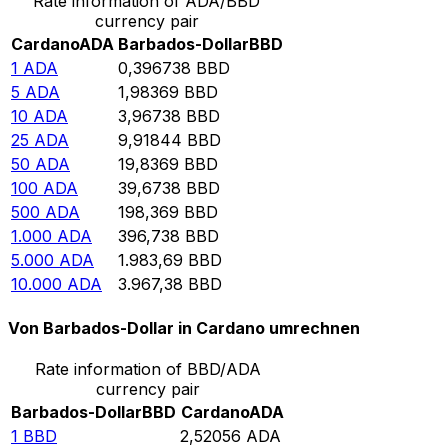
Rate information of ADA/BBD
currency pair
Cardano
ADA
Barbados-Dollar
BBD
1
ADA
0,396738
BBD
5
ADA
1,98369
BBD
10
ADA
3,96738
BBD
25
ADA
9,91844
BBD
50
ADA
19,8369
BBD
100
ADA
39,6738
BBD
500
ADA
198,369
BBD
1.000
ADA
396,738
BBD
5.000
ADA
1.983,69
BBD
10.000
ADA
3.967,38
BBD
Von Barbados-Dollar in Cardano umrechnen
Rate information of BBD/ADA
currency pair
Barbados-Dollar
BBD
Cardano
ADA
1
BBD
2,52056
ADA