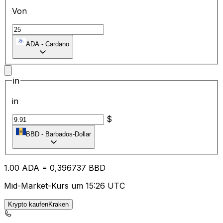
Von
ADA
-
Cardano
in
in
$
BBD
-
Barbados-Dollar
1.00
ADA
=
0,
396737
BBD
Mid-Market-Kurs um 15:26 UTC
Krypto kaufenKraken