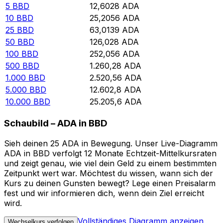
5
BBD
12,6028
ADA
10
BBD
25,2056
ADA
25
BBD
63,0139
ADA
50
BBD
126,028
ADA
100
BBD
252,056
ADA
500
BBD
1.260,28
ADA
1.000
BBD
2.520,56
ADA
5.000
BBD
12.602,8
ADA
10.000
BBD
25.205,6
ADA
Schaubild – ADA in BBD
Sieh deinen 25 ADA in Bewegung. Unser Live-Diagramm
ADA in BBD verfolgt 12 Monate Echtzeit-Mittelkursraten
und zeigt genau, wie viel dein Geld zu einem bestimmten
Zeitpunkt wert war. Möchtest du wissen, wann sich der
Kurs zu deinen Gunsten bewegt? Lege einen Preisalarm
fest und wir informieren dich, wenn dein Ziel erreicht
wird.
Vollständiges Diagramm anzeigen
Wechselkurs verfolgen