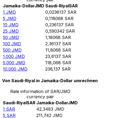
Jamaika-Dollar
JMD
Saudi-Riyal
SAR
1
JMD
0,0236137
SAR
5
JMD
0,118068
SAR
10
JMD
0,236137
SAR
25
JMD
0,590342
SAR
50
JMD
1,18068
SAR
100
JMD
2,36137
SAR
500
JMD
11,8068
SAR
1.000
JMD
23,6137
SAR
5.000
JMD
118,068
SAR
10.000
JMD
236,137
SAR
Von Saudi-Riyal in Jamaika-Dollar umrechnen
Rate information of SAR/JMD
currency pair
Saudi-Riyal
SAR
Jamaika-Dollar
JMD
1
SAR
42,3483
JMD
5
SAR
211,742
JMD