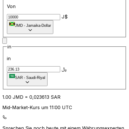
Von
J$
JMD
-
Jamaika-Dollar
in
in
﷼
SAR
-
Saudi-Riyal
1.00
JMD
=
0,
023613
SAR
Mid-Market-Kurs um 11:00 UTC
Sprechen Sie noch heute mit einem Währungsexperten.