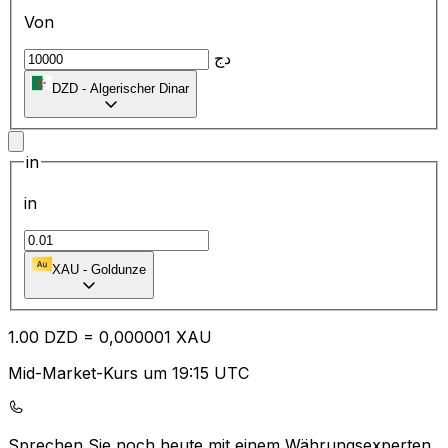
Von
دج
DZD
-
Algerischer Dinar
in
in
XAU
-
Goldunze
1.00
DZD
=
0,
000001
XAU
Mid-Market-Kurs um 19:15 UTC
Sprechen Sie noch heute mit einem Währungsexperten.