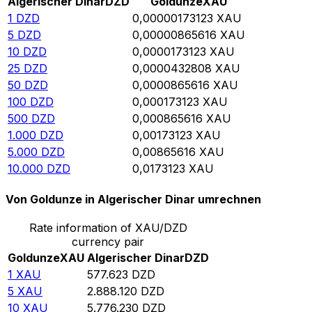
Algerischer Dinar
DZD
Goldunze
XAU
1
DZD
0,00000173123
XAU
5
DZD
0,00000865616
XAU
10
DZD
0,0000173123
XAU
25
DZD
0,0000432808
XAU
50
DZD
0,0000865616
XAU
100
DZD
0,000173123
XAU
500
DZD
0,000865616
XAU
1.000
DZD
0,00173123
XAU
5.000
DZD
0,00865616
XAU
10.000
DZD
0,0173123
XAU
Von Goldunze in Algerischer Dinar umrechnen
Rate information of XAU/DZD
currency pair
Goldunze
XAU
Algerischer Dinar
DZD
1
XAU
577.623
DZD
5
XAU
2.888.120
DZD
10
XAU
5.776.230
DZD