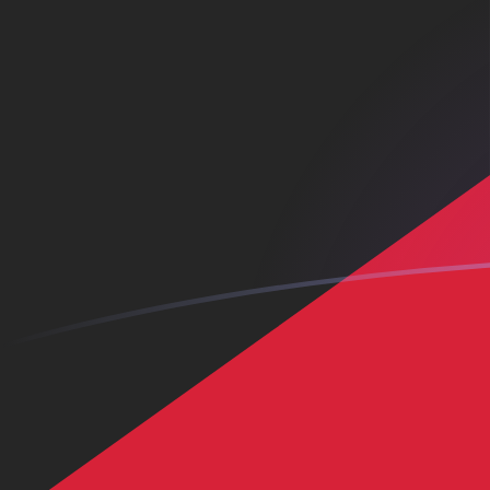
AUD zu KWD heutige Wechselkurse
Von Australischer Dollar in Kuwait-Dinar umrechnen
Rate information of AUD/KWD currency pair
Australischer Dollar
AUD
Kuwait-Dinar
KWD
1
AUD
0,218149
KWD
5
AUD
1,09074
KWD
10
AUD
2,18149
KWD
25
AUD
5,45372
KWD
50
AUD
10,9074
KWD
100
AUD
21,8149
KWD
500
AUD
109,074
KWD
1.000
AUD
218,149
KWD
5.000
AUD
1.090,74
KWD
10.000
AUD
2.181,49
KWD
Von Kuwait-Dinar in Australischer Dollar umrechnen