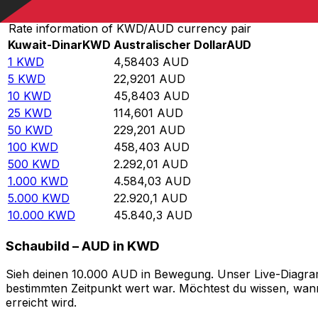
Rate information of KWD/AUD currency pair
Kuwait-Dinar
KWD
Australischer Dollar
AUD
1
KWD
4,58403
AUD
5
KWD
22,9201
AUD
10
KWD
45,8403
AUD
25
KWD
114,601
AUD
50
KWD
229,201
AUD
100
KWD
458,403
AUD
500
KWD
2.292,01
AUD
1.000
KWD
4.584,03
AUD
5.000
KWD
22.920,1
AUD
10.000
KWD
45.840,3
AUD
Schaubild – AUD in KWD
Sieh deinen 10.000 AUD in Bewegung. Unser Live-Diagram
bestimmten Zeitpunkt wert war. Möchtest du wissen, wann
erreicht wird.