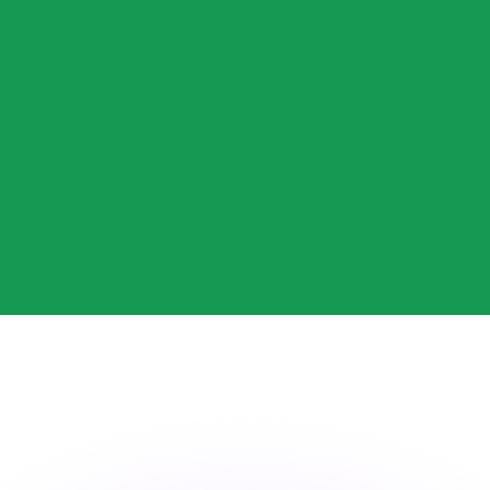
Wir schlagen Konkurrenzkurse.
ies dient nur zu Informationszwecken. Diesen Kurs erhalt
annst?