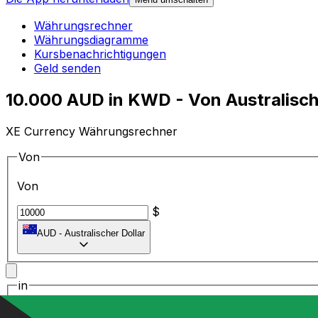
Währungsrechner
Währungsdiagramme
Kursbenachrichtigungen
Geld senden
10.000 AUD in KWD - Von Australisch
XE Currency Währungsrechner
Von
Von
$
AUD
-
Australischer Dollar
in
in