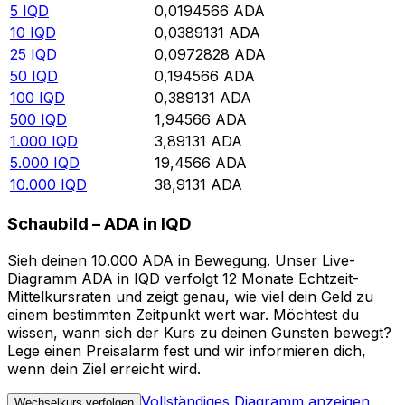
5
IQD
0,0194566
ADA
10
IQD
0,0389131
ADA
25
IQD
0,0972828
ADA
50
IQD
0,194566
ADA
100
IQD
0,389131
ADA
500
IQD
1,94566
ADA
1.000
IQD
3,89131
ADA
5.000
IQD
19,4566
ADA
10.000
IQD
38,9131
ADA
Schaubild – ADA in IQD
Sieh deinen 10.000 ADA in Bewegung. Unser Live-
Diagramm ADA in IQD verfolgt 12 Monate Echtzeit-
Mittelkursraten und zeigt genau, wie viel dein Geld zu
einem bestimmten Zeitpunkt wert war. Möchtest du
wissen, wann sich der Kurs zu deinen Gunsten bewegt?
Lege einen Preisalarm fest und wir informieren dich,
wenn dein Ziel erreicht wird.
Vollständiges Diagramm anzeigen
Wechselkurs verfolgen