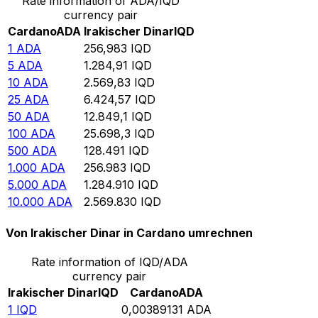
Rate information of ADA/IQD
currency pair
Cardano
ADA
Irakischer Dinar
IQD
1
ADA
256,983
IQD
5
ADA
1.284,91
IQD
10
ADA
2.569,83
IQD
25
ADA
6.424,57
IQD
50
ADA
12.849,1
IQD
100
ADA
25.698,3
IQD
500
ADA
128.491
IQD
1.000
ADA
256.983
IQD
5.000
ADA
1.284.910
IQD
10.000
ADA
2.569.830
IQD
Von Irakischer Dinar in Cardano umrechnen
Rate information of IQD/ADA
currency pair
Irakischer Dinar
IQD
Cardano
ADA
1
IQD
0,00389131
ADA