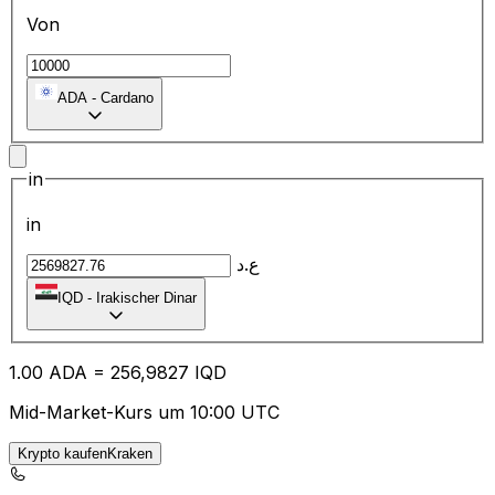
Von
ADA
-
Cardano
in
in
ع.د
IQD
-
Irakischer Dinar
1.00
ADA
=
25
6,9827
IQD
Mid-Market-Kurs um 10:00 UTC
Krypto kaufenKraken