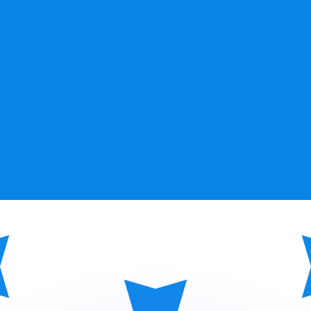
Wir schlagen Konkurrenzkurse.
ies dient nur zu Informationszwecken. Diesen Kurs erhalt
annst?