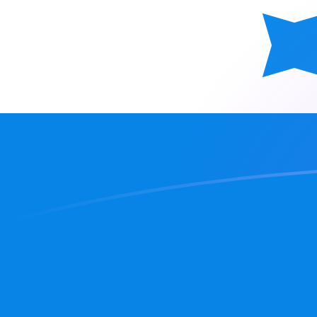
ADA zu HNL heutige Wechselkurse
Von Cardano in Hondurischer Lempira umrechnen
Rate information of ADA/HNL currency
pair
Cardano
ADA
Hondurischer Lempira
HNL
1
ADA
5,41452
HNL
5
ADA
27,0726
HNL
10
ADA
54,1452
HNL
25
ADA
135,363
HNL
50
ADA
270,726
HNL
100
ADA
541,452
HNL
500
ADA
2.707,26
HNL
1.000
ADA
5.414,52
HNL
5.000
ADA
27.072,6
HNL
10.000
ADA
54.145,2
HNL