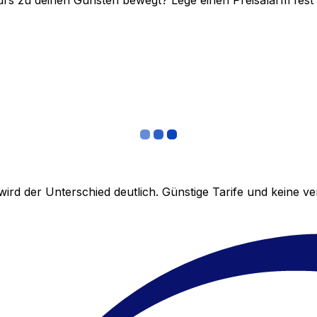
rs zu deinen Gunsten bewegt? Lege einen Preisalarm fest un
ird der Unterschied deutlich. Günstige Tarife und keine 