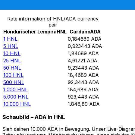
Von Hondurischer Lempira in Cardano umrechnen
Rate information of HNL/ADA currency
pair
Hondurischer Lempira
HNL
Cardano
ADA
1
HNL
0,184689
ADA
5
HNL
0,923443
ADA
10
HNL
1,84689
ADA
25
HNL
4,61721
ADA
50
HNL
9,23443
ADA
100
HNL
18,4689
ADA
500
HNL
92,3443
ADA
1.000
HNL
184,689
ADA
5.000
HNL
923,443
ADA
10.000
HNL
1.846,89
ADA
Schaubild – ADA in HNL
Sieh deinen 10.000 ADA in Bewegung. Unser Live-Diagramm