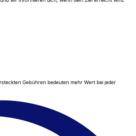
d wir informieren dich, wenn dein Ziel erreicht wird.
versteckten Gebühren bedeuten mehr Wert bei jeder