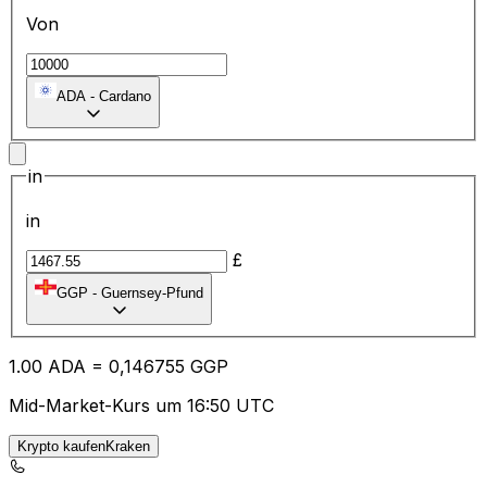
Von
ADA
-
Cardano
in
in
£
GGP
-
Guernsey-Pfund
1.00
ADA
=
0,
146755
GGP
Mid-Market-Kurs um 16:50 UTC
Krypto kaufenKraken