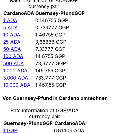
Rate information of ADA/GGP
currency pair
Cardano
ADA
Guernsey-Pfund
GGP
1
ADA
0,146755
GGP
5
ADA
0,733777
GGP
10
ADA
1,46755
GGP
25
ADA
3,66888
GGP
50
ADA
7,33777
GGP
100
ADA
14,6755
GGP
500
ADA
73,3777
GGP
1.000
ADA
146,755
GGP
5.000
ADA
733,777
GGP
10.000
ADA
1.467,55
GGP
Von Guernsey-Pfund in Cardano umrechnen
Rate information of GGP/ADA
currency pair
Guernsey-Pfund
GGP
Cardano
ADA
1
GGP
6,81406
ADA