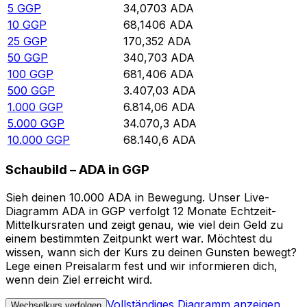
5
GGP
34,0703
ADA
10
GGP
68,1406
ADA
25
GGP
170,352
ADA
50
GGP
340,703
ADA
100
GGP
681,406
ADA
500
GGP
3.407,03
ADA
1.000
GGP
6.814,06
ADA
5.000
GGP
34.070,3
ADA
10.000
GGP
68.140,6
ADA
Schaubild – ADA in GGP
Sieh deinen 10.000 ADA in Bewegung. Unser Live-
Diagramm ADA in GGP verfolgt 12 Monate Echtzeit-
Mittelkursraten und zeigt genau, wie viel dein Geld zu
einem bestimmten Zeitpunkt wert war. Möchtest du
wissen, wann sich der Kurs zu deinen Gunsten bewegt?
Lege einen Preisalarm fest und wir informieren dich,
wenn dein Ziel erreicht wird.
Vollständiges Diagramm anzeigen
Wechselkurs verfolgen