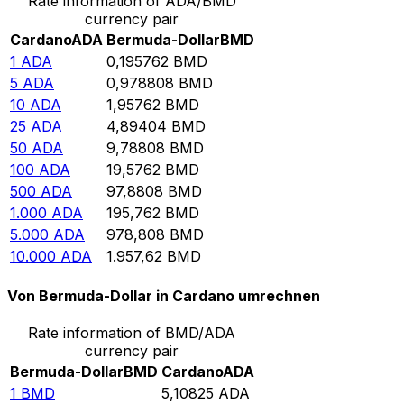
Rate information of ADA/BMD
currency pair
Cardano
ADA
Bermuda-Dollar
BMD
1
ADA
0,195762
BMD
5
ADA
0,978808
BMD
10
ADA
1,95762
BMD
25
ADA
4,89404
BMD
50
ADA
9,78808
BMD
100
ADA
19,5762
BMD
500
ADA
97,8808
BMD
1.000
ADA
195,762
BMD
5.000
ADA
978,808
BMD
10.000
ADA
1.957,62
BMD
Von Bermuda-Dollar in Cardano umrechnen
Rate information of BMD/ADA
currency pair
Bermuda-Dollar
BMD
Cardano
ADA
1
BMD
5,10825
ADA