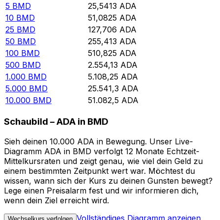
5
BMD
25,5413
ADA
10
BMD
51,0825
ADA
25
BMD
127,706
ADA
50
BMD
255,413
ADA
100
BMD
510,825
ADA
500
BMD
2.554,13
ADA
1.000
BMD
5.108,25
ADA
5.000
BMD
25.541,3
ADA
10.000
BMD
51.082,5
ADA
Schaubild – ADA in BMD
Sieh deinen 10.000 ADA in Bewegung. Unser Live-
Diagramm ADA in BMD verfolgt 12 Monate Echtzeit-
Mittelkursraten und zeigt genau, wie viel dein Geld zu
einem bestimmten Zeitpunkt wert war. Möchtest du
wissen, wann sich der Kurs zu deinen Gunsten bewegt?
Lege einen Preisalarm fest und wir informieren dich,
wenn dein Ziel erreicht wird.
Vollständiges Diagramm anzeigen
Wechselkurs verfolgen