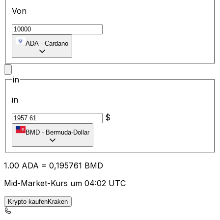
Von
ADA
-
Cardano
in
in
$
BMD
-
Bermuda-Dollar
1.00
ADA
=
0,
195761
BMD
Mid-Market-Kurs um 04:02 UTC
Krypto kaufenKraken