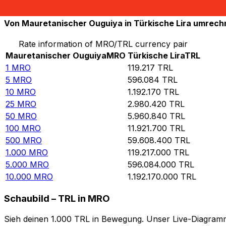
10.000
TRL
0,0838808
MRO
Von Mauretanischer Ouguiya in Türkische Lira umrec
Rate information of MRO/TRL currency pair
Mauretanischer Ouguiya
MRO
Türkische Lira
TRL
1
MRO
119.217
TRL
5
MRO
596.084
TRL
10
MRO
1.192.170
TRL
25
MRO
2.980.420
TRL
50
MRO
5.960.840
TRL
100
MRO
11.921.700
TRL
500
MRO
59.608.400
TRL
1.000
MRO
119.217.000
TRL
5.000
MRO
596.084.000
TRL
10.000
MRO
1.192.170.000
TRL
Schaubild – TRL in MRO
Sieh deinen 1.000 TRL in Bewegung. Unser Live-Diagramm 