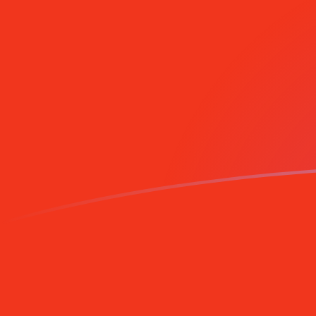
Melde dich noch heute an
TRL zu MRO heutige Wechselkurse
Von Türkische Lira in Mauretanischer Ouguiya umrec
Rate information of TRL/MRO currency pair
Türkische Lira
TRL
Mauretanischer Ouguiya
MRO
1
TRL
0,00000838808
MRO
5
TRL
0,0000419404
MRO
10
TRL
0,0000838808
MRO
25
TRL
0,000209702
MRO
50
TRL
0,000419404
MRO
100
TRL
0,000838808
MRO
500
TRL
0,00419404
MRO
1.000
TRL
0,00838808
MRO
5.000
TRL
0,0419404
MRO