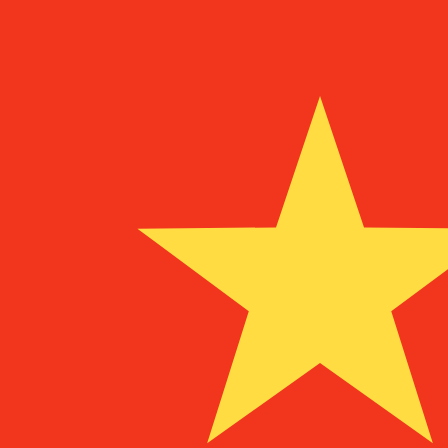
in
UM
MRO
MRO
-
Mauretanischer Ouguiya
1.00
TRL
=
0,
000008
MRO
Mid-Market-Kurs um 23:43 UTC
Sprechen Sie noch heute mit einem Währungsexperten.
Termin für ein Gespräch vereinbaren
Wir verwenden den Mittelkurs für unseren Umrechner. D
Wusstest du, dass du mit Xe Geld ins Ausland schicken k