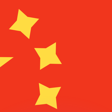
Wir schlagen Konkurrenzkurse.
ies dient nur zu Informationszwecken. Diesen Kurs erhalt
annst?