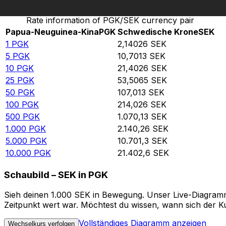
Rate information of PGK/SEK currency pair
Papua-Neuguinea-Kina
PGK
Schwedische Krone
SEK
1
PGK
2,14026
SEK
5
PGK
10,7013
SEK
10
PGK
21,4026
SEK
25
PGK
53,5065
SEK
50
PGK
107,013
SEK
100
PGK
214,026
SEK
500
PGK
1.070,13
SEK
1.000
PGK
2.140,26
SEK
5.000
PGK
10.701,3
SEK
10.000
PGK
21.402,6
SEK
Schaubild – SEK in PGK
Sieh deinen 1.000 SEK in Bewegung. Unser Live-Diagramm 
Zeitpunkt wert war. Möchtest du wissen, wann sich der Ku
Vollständiges Diagramm anzeigen
Wechselkurs verfolgen