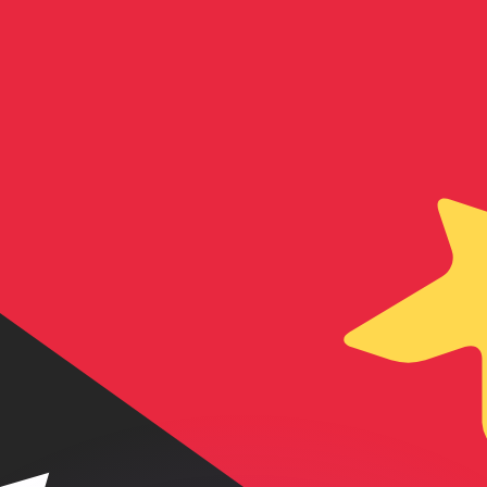
Wir schlagen Konkurrenzkurse.
ies dient nur zu Informationszwecken. Diesen Kurs erhalt
annst?