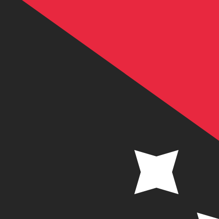
K
PGK
-
Papua-Neuguinea-Kina
1.00
SEK
=
0,
467233
PGK
Mid-Market-Kurs um 03:56 UTC
Geld senden
Sprechen Sie noch heute mit einem Währungsexperten.
Termin für ein Gespräch vereinbaren
Wir verwenden den Mittelkurs für unseren Umrechner. D
Wusstest du, dass du mit Xe Geld ins Ausland schicken k
Melde dich noch heute an