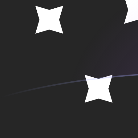
SEK zu PGK heutige Wechselkurse
Von Schwedische Krone in Papua-Neuguinea-Kina um
Rate information of SEK/PGK currency pair
Schwedische Krone
SEK
Papua-Neuguinea-Kina
PGK
1
SEK
0,467233
PGK
5
SEK
2,33617
PGK
10
SEK
4,67233
PGK
25
SEK
11,6808
PGK
50
SEK
23,3617
PGK
100
SEK
46,7233
PGK
500
SEK
233,617
PGK
1.000
SEK
467,233
PGK
5.000
SEK
2.336,17
PGK
10.000
SEK
4.672,33
PGK
Von Papua-Neuguinea-Kina in Schwedische Krone um