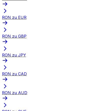
RON zu EUR
RON zu GBP
RON zu JPY
RON zu CAD
RON zu AUD