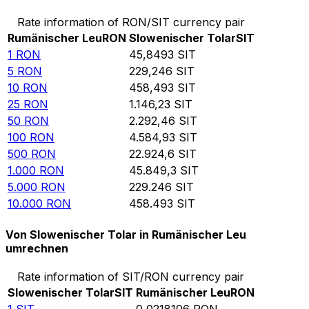
Rate information of RON/SIT currency pair
Rumänischer Leu
RON
Slowenischer Tolar
SIT
1
RON
45,8493
SIT
5
RON
229,246
SIT
10
RON
458,493
SIT
25
RON
1.146,23
SIT
50
RON
2.292,46
SIT
100
RON
4.584,93
SIT
500
RON
22.924,6
SIT
1.000
RON
45.849,3
SIT
5.000
RON
229.246
SIT
10.000
RON
458.493
SIT
Von Slowenischer Tolar in Rumänischer Leu
umrechnen
Rate information of SIT/RON currency pair
Slowenischer Tolar
SIT
Rumänischer Leu
RON
1
SIT
0,0218106
RON