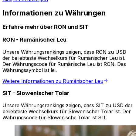
Informationen zu Währungen
Erfahre mehr über RON und SIT
RON
-
Rumänischer Leu
Unsere Währungsrankings zeigen, dass RON zu USD
der beliebteste Wechselkurs für Rumänischer Leu ist.
Der Währungscode für Rumänische Leu ist RON. Das
Währungssymbol ist lei.
Weitere Informationen zu Rumänischer Leu
SIT
-
Slowenischer Tolar
Unsere Währungsrankings zeigen, dass SIT zu USD der
beliebteste Wechselkurs für Slowenischer Tolar ist. Der
Währungscode für Slowenische Tolar ist SIT.