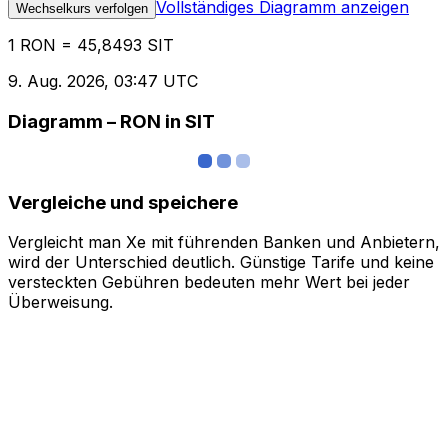
Vollständiges Diagramm anzeigen
Wechselkurs verfolgen
1 RON = 45,8493 SIT
9. Aug. 2026, 03:47 UTC
Diagramm – RON in SIT
Vergleiche und speichere
Vergleicht man Xe mit führenden Banken und Anbietern,
wird der Unterschied deutlich. Günstige Tarife und keine
versteckten Gebühren bedeuten mehr Wert bei jeder
Überweisung.