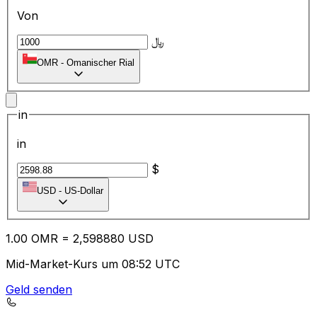
Von
﷼
OMR
-
Omanischer Rial
in
in
$
USD
-
US-Dollar
1.00
OMR
=
2,
598880
USD
Mid-Market-Kurs um 08:52 UTC
Geld senden