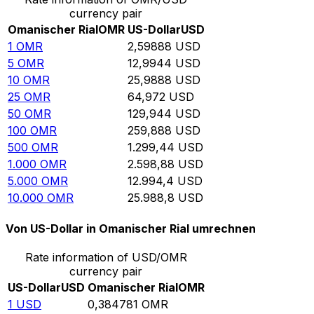
currency pair
Omanischer Rial
OMR
US-Dollar
USD
1
OMR
2,59888
USD
5
OMR
12,9944
USD
10
OMR
25,9888
USD
25
OMR
64,972
USD
50
OMR
129,944
USD
100
OMR
259,888
USD
500
OMR
1.299,44
USD
1.000
OMR
2.598,88
USD
5.000
OMR
12.994,4
USD
10.000
OMR
25.988,8
USD
Von US-Dollar in Omanischer Rial umrechnen
Rate information of USD/OMR
currency pair
US-Dollar
USD
Omanischer Rial
OMR
1
USD
0,384781
OMR