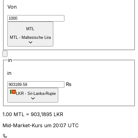
Von
MTL
MTL
-
Maltesische Lira
in
in
₨
LKR
-
Sri-Lanka-Rupie
1.00
MTL
=
90
3,1895
LKR
Mid-Market-Kurs um 20:07 UTC