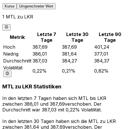
Kurse
Umgerechneter Wert
1 MTL zu LKR
Letzte 7
Letzte 30
Letzte 90
Metrik
Tage
Tage
Tage
Hoch
387,69
387,69
401,24
Niedrig
386,01
381,64
377,01
Durchschnitt
387,03
384,27
384,37
Volatilität
0,22%
0,21%
0,82%
MTL zu LKR Statistiken
In den letzten 7 Tagen haben sich MTL bis LKR
zwischen 386,01 und 387,69verschoben. Der
Durchschnitt war 387,03 mit 0,22% Volatilität.
In den letzten 30 Tagen haben sich die MTL zu LKR
zwischen 381,64 und 387,69verschoben. Der