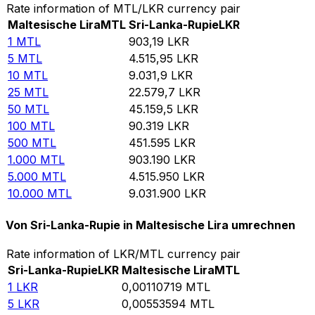
Rate information of MTL/LKR currency pair
Maltesische Lira
MTL
Sri-Lanka-Rupie
LKR
1
MTL
903,19
LKR
5
MTL
4.515,95
LKR
10
MTL
9.031,9
LKR
25
MTL
22.579,7
LKR
50
MTL
45.159,5
LKR
100
MTL
90.319
LKR
500
MTL
451.595
LKR
1.000
MTL
903.190
LKR
5.000
MTL
4.515.950
LKR
10.000
MTL
9.031.900
LKR
Von Sri-Lanka-Rupie in Maltesische Lira umrechnen
Rate information of LKR/MTL currency pair
Sri-Lanka-Rupie
LKR
Maltesische Lira
MTL
1
LKR
0,00110719
MTL
5
LKR
0,00553594
MTL