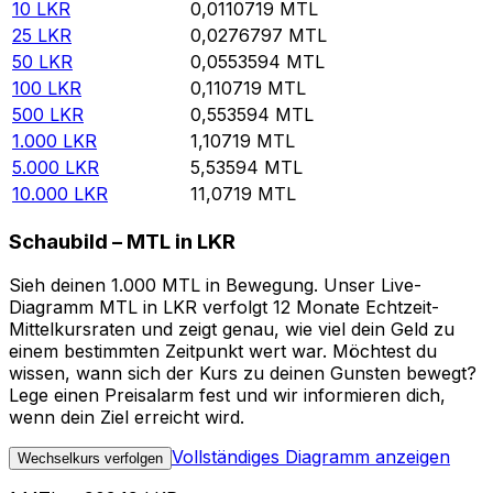
10
LKR
0,0110719
MTL
25
LKR
0,0276797
MTL
50
LKR
0,0553594
MTL
100
LKR
0,110719
MTL
500
LKR
0,553594
MTL
1.000
LKR
1,10719
MTL
5.000
LKR
5,53594
MTL
10.000
LKR
11,0719
MTL
Schaubild – MTL in LKR
Sieh deinen 1.000 MTL in Bewegung. Unser Live-
Diagramm MTL in LKR verfolgt 12 Monate Echtzeit-
Mittelkursraten und zeigt genau, wie viel dein Geld zu
einem bestimmten Zeitpunkt wert war. Möchtest du
wissen, wann sich der Kurs zu deinen Gunsten bewegt?
Lege einen Preisalarm fest und wir informieren dich,
wenn dein Ziel erreicht wird.
Vollständiges Diagramm anzeigen
Wechselkurs verfolgen