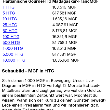
Haitianische Gourde
HTG
Madagaskar-Franc
MGF
1
HTG
163,516
MGF
5
HTG
817,581
MGF
10
HTG
1.635,16
MGF
25
HTG
4.087,91
MGF
50
HTG
8.175,81
MGF
100
HTG
16.351,6
MGF
500
HTG
81.758,1
MGF
1.000
HTG
163.516
MGF
5.000
HTG
817.581
MGF
10.000
HTG
1.635.160
MGF
Schaubild – MGF in HTG
Sieh deinen 1.000 MGF in Bewegung. Unser Live-
Diagramm MGF in HTG verfolgt 12 Monate Echtzeit-
Mittelkursraten und zeigt genau, wie viel dein Geld zu
einem bestimmten Zeitpunkt wert war. Möchtest du
wissen, wann sich der Kurs zu deinen Gunsten bewegt?
Lege einen Preisalarm fest und wir informieren dich,