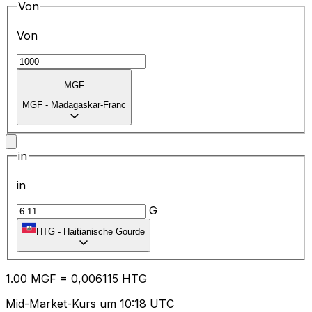
Von
Von
MGF
MGF
-
Madagaskar-Franc
in
in
G
HTG
-
Haitianische Gourde
1.00
MGF
=
0,
006115
HTG
Mid-Market-Kurs um 10:18 UTC