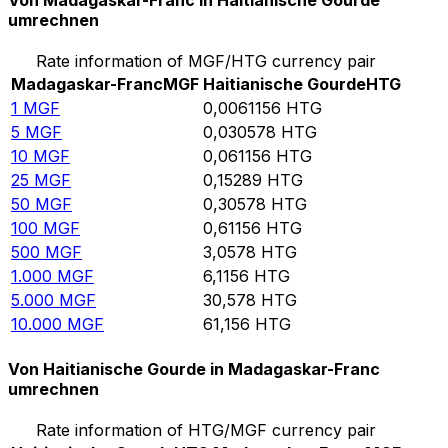
Von Madagaskar-Franc in Haitianische Gourde
umrechnen
Rate information of MGF/HTG currency pair
Madagaskar-Franc
MGF
Haitianische Gourde
HTG
1
MGF
0,0061156
HTG
5
MGF
0,030578
HTG
10
MGF
0,061156
HTG
25
MGF
0,15289
HTG
50
MGF
0,30578
HTG
100
MGF
0,61156
HTG
500
MGF
3,0578
HTG
1.000
MGF
6,1156
HTG
5.000
MGF
30,578
HTG
10.000
MGF
61,156
HTG
Von Haitianische Gourde in Madagaskar-Franc
umrechnen
Rate information of HTG/MGF currency pair