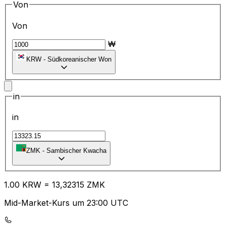
Von
Von
₩
KRW
-
Südkoreanischer Won
in
in
ZMK
-
Sambischer Kwacha
1.00
KRW
=
13
,32315
ZMK
Mid-Market-Kurs um 23:00 UTC