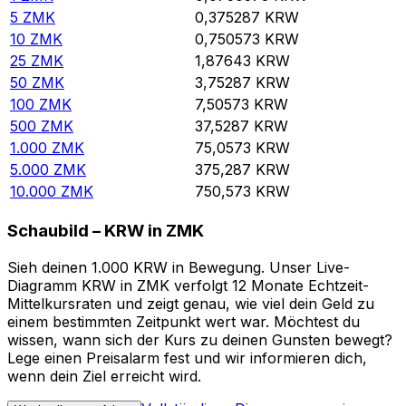
5
ZMK
0,375287
KRW
10
ZMK
0,750573
KRW
25
ZMK
1,87643
KRW
50
ZMK
3,75287
KRW
100
ZMK
7,50573
KRW
500
ZMK
37,5287
KRW
1.000
ZMK
75,0573
KRW
5.000
ZMK
375,287
KRW
10.000
ZMK
750,573
KRW
Schaubild – KRW in ZMK
Sieh deinen 1.000 KRW in Bewegung. Unser Live-
Diagramm KRW in ZMK verfolgt 12 Monate Echtzeit-
Mittelkursraten und zeigt genau, wie viel dein Geld zu
einem bestimmten Zeitpunkt wert war. Möchtest du
wissen, wann sich der Kurs zu deinen Gunsten bewegt?
Lege einen Preisalarm fest und wir informieren dich,
wenn dein Ziel erreicht wird.