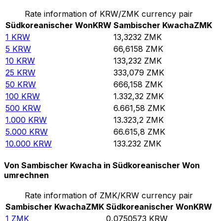
Rate information of KRW/ZMK currency pair
Südkoreanischer Won
KRW
Sambischer Kwacha
ZMK
1
KRW
13,3232
ZMK
5
KRW
66,6158
ZMK
10
KRW
133,232
ZMK
25
KRW
333,079
ZMK
50
KRW
666,158
ZMK
100
KRW
1.332,32
ZMK
500
KRW
6.661,58
ZMK
1.000
KRW
13.323,2
ZMK
5.000
KRW
66.615,8
ZMK
10.000
KRW
133.232
ZMK
Von Sambischer Kwacha in Südkoreanischer Won
umrechnen
Rate information of ZMK/KRW currency pair
Sambischer Kwacha
ZMK
Südkoreanischer Won
KRW
1
ZMK
0,0750573
KRW