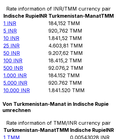
Rate information of INR/TMM currency pair
Indische Rupie
INR
Turkmenistan-Manat
TMM
1
INR
184,152
TMM
5
INR
920,762
TMM
10
INR
1.841,52
TMM
25
INR
4.603,81
TMM
50
INR
9.207,62
TMM
100
INR
18.415,2
TMM
500
INR
92.076,2
TMM
1.000
INR
184.152
TMM
5.000
INR
920.762
TMM
10.000
INR
1.841.520
TMM
Von Turkmenistan-Manat in Indische Rupie
umrechnen
Rate information of TMM/INR currency pair
Turkmenistan-Manat
TMM
Indische Rupie
INR
1
TMM
0,00543028
INR