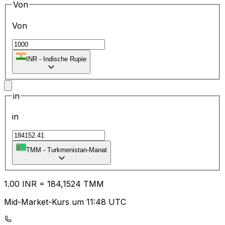
Von
Von
₹
INR
-
Indische Rupie
in
in
TMM
-
Turkmenistan-Manat
1.00
INR
=
18
4,1524
TMM
Mid-Market-Kurs um 11:48 UTC