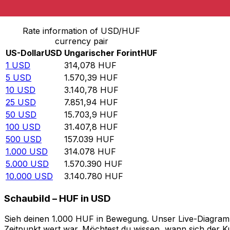
Von US-Dollar in Ungarischer Forint umrechnen
Rate information of USD/HUF
currency pair
US-Dollar
USD
Ungarischer Forint
HUF
1
USD
314,078
HUF
5
USD
1.570,39
HUF
10
USD
3.140,78
HUF
25
USD
7.851,94
HUF
50
USD
15.703,9
HUF
100
USD
31.407,8
HUF
500
USD
157.039
HUF
1.000
USD
314.078
HUF
5.000
USD
1.570.390
HUF
10.000
USD
3.140.780
HUF
Schaubild – HUF in USD
Sieh deinen 1.000 HUF in Bewegung. Unser Live-Diagramm 
Zeitpunkt wert war. Möchtest du wissen, wann sich der Ku