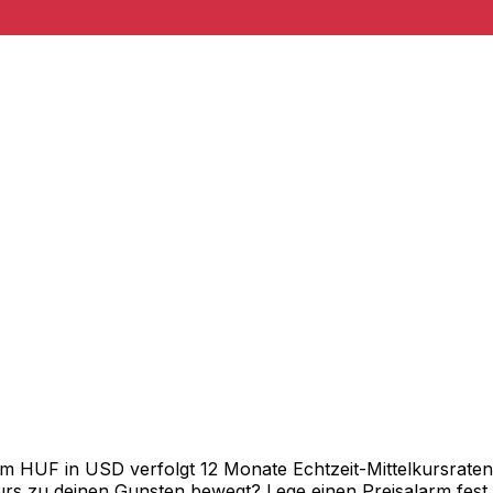
HUF in USD verfolgt 12 Monate Echtzeit-Mittelkursraten u
rs zu deinen Gunsten bewegt? Lege einen Preisalarm fest un