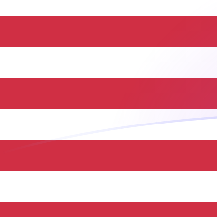
HUF zu USD heutige Wechselkurse
Von Ungarischer Forint in US-Dollar umrechnen
Rate information of HUF/USD currency
pair
Ungarischer Forint
HUF
US-Dollar
USD
1
HUF
0,00318393
USD
5
HUF
0,0159196
USD
10
HUF
0,0318393
USD
25
HUF
0,0795982
USD
50
HUF
0,159196
USD
100
HUF
0,318393
USD
500
HUF
1,59196
USD
1.000
HUF
3,18393
USD
5.000
HUF
15,9196
USD
10.000
HUF
31,8393
USD