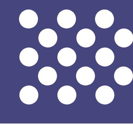
$
USD
-
US-Dollar
1.00
HUF
=
0,
003183
USD
Mid-Market-Kurs um 17:56 UTC
Geld senden
Sprechen Sie noch heute mit einem Währungsexperten.
Termin für ein Gespräch vereinbaren
Wir verwenden den Mittelkurs für unseren Umrechner. D
Wusstest du, dass du mit Xe Geld ins Ausland schicken k
Melde dich noch heute an