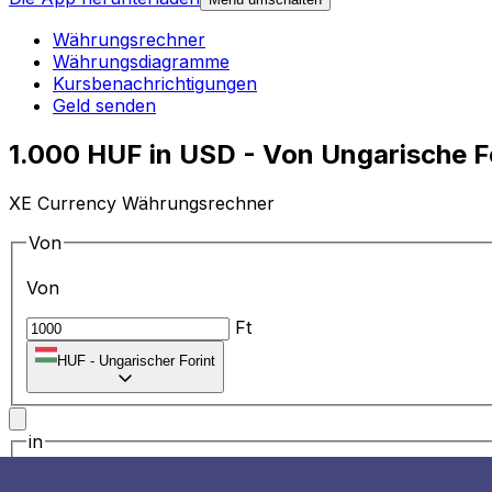
Währungsrechner
Währungsdiagramme
Kursbenachrichtigungen
Geld senden
1.000 HUF in USD - Von Ungarische F
XE Currency Währungsrechner
Von
Von
Ft
HUF
-
Ungarischer Forint
in
in