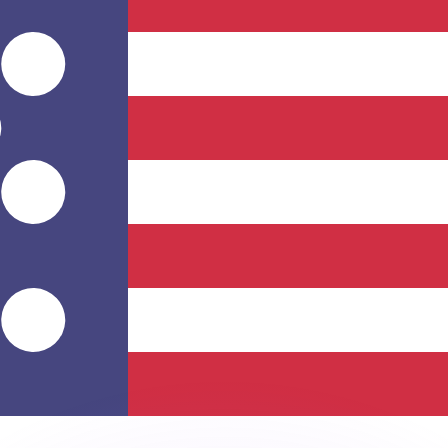
Wir schlagen Konkurrenzkurse.
ies dient nur zu Informationszwecken. Diesen Kurs erhalt
annst?