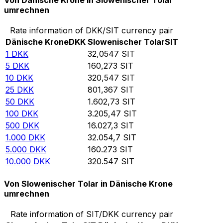
Von Dänische Krone in Slowenischer Tolar
umrechnen
Rate information of DKK/SIT currency pair
Dänische Krone
DKK
Slowenischer Tolar
SIT
1
DKK
32,0547
SIT
5
DKK
160,273
SIT
10
DKK
320,547
SIT
25
DKK
801,367
SIT
50
DKK
1.602,73
SIT
100
DKK
3.205,47
SIT
500
DKK
16.027,3
SIT
1.000
DKK
32.054,7
SIT
5.000
DKK
160.273
SIT
10.000
DKK
320.547
SIT
Von Slowenischer Tolar in Dänische Krone
umrechnen
Rate information of SIT/DKK currency pair