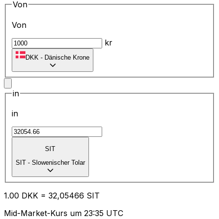
Von
Von
kr
DKK
-
Dänische Krone
in
in
SIT
SIT
-
Slowenischer Tolar
1.00
DKK
=
32
,05466
SIT
Mid-Market-Kurs um 23:35 UTC