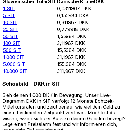
Slowenischer Tolar
SIT
Dänische Krone
DKK
1
SIT
0,0311967
DKK
5
SIT
0,155984
DKK
10
SIT
0,311967
DKK
25
SIT
0,779918
DKK
50
SIT
1,55984
DKK
100
SIT
3,11967
DKK
500
SIT
15,5984
DKK
1.000
SIT
31,1967
DKK
5.000
SIT
155,984
DKK
10.000
SIT
311,967
DKK
Schaubild – DKK in SIT
Sieh deinen 1.000 DKK in Bewegung. Unser Live-
Diagramm DKK in SIT verfolgt 12 Monate Echtzeit-
Mittelkursraten und zeigt genau, wie viel dein Geld zu
einem bestimmten Zeitpunkt wert war. Möchtest du
wissen, wann sich der Kurs zu deinen Gunsten bewegt?
Lege einen Preisalarm fest und wir informieren dich,