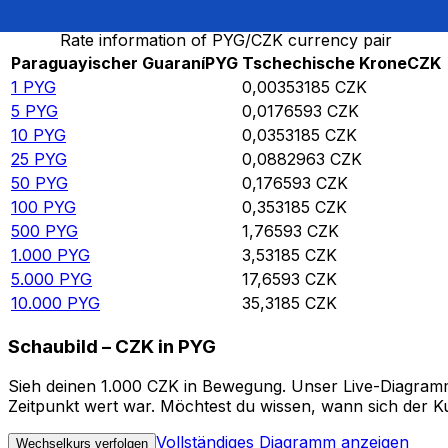
Rate information of PYG/CZK currency pair
Paraguayischer Guaraní
PYG
Tschechische Krone
CZK
1
PYG
0,00353185
CZK
5
PYG
0,0176593
CZK
10
PYG
0,0353185
CZK
25
PYG
0,0882963
CZK
50
PYG
0,176593
CZK
100
PYG
0,353185
CZK
500
PYG
1,76593
CZK
1.000
PYG
3,53185
CZK
5.000
PYG
17,6593
CZK
10.000
PYG
35,3185
CZK
Schaubild – CZK in PYG
Sieh deinen 1.000 CZK in Bewegung. Unser Live-Diagramm 
Zeitpunkt wert war. Möchtest du wissen, wann sich der Ku
Vollständiges Diagramm anzeigen
Wechselkurs verfolgen