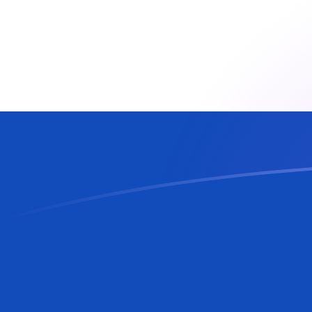
CZK zu PYG heutige Wechselkurse
Von Tschechische Krone in Paraguayischer Guaraní 
Rate information of CZK/PYG currency pair
Tschechische Krone
CZK
Paraguayischer Guaraní
PYG
1
CZK
283,138
PYG
5
CZK
1.415,69
PYG
10
CZK
2.831,38
PYG
25
CZK
7.078,44
PYG
50
CZK
14.156,9
PYG
100
CZK
28.313,8
PYG
500
CZK
141.569
PYG
1.000
CZK
283.138
PYG
5.000
CZK
1.415.690
PYG
10.000
CZK
2.831.380
PYG
Von Paraguayischer Guaraní in Tschechische Krone 