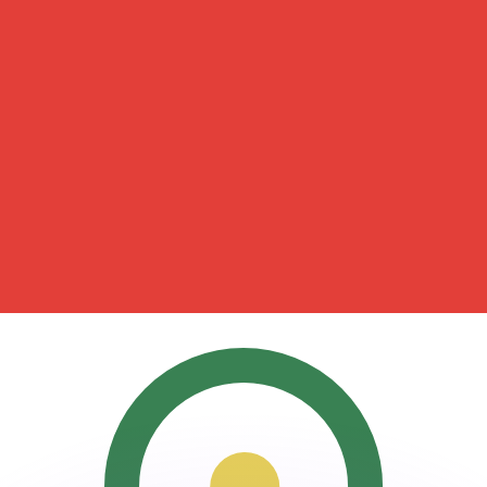
Wir schlagen Konkurrenzkurse.
ies dient nur zu Informationszwecken. Diesen Kurs erhalt
annst?