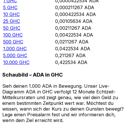
1
GHC
0,0000422534
ADA
5
GHC
0,000211267
ADA
10
GHC
0,000422534
ADA
25
GHC
0,00105634
ADA
50
GHC
0,00211267
ADA
100
GHC
0,00422534
ADA
500
GHC
0,0211267
ADA
1.000
GHC
0,0422534
ADA
5.000
GHC
0,211267
ADA
10.000
GHC
0,422534
ADA
Schaubild – ADA in GHC
Sieh deinen 1.000 ADA in Bewegung. Unser Live-
Diagramm ADA in GHC verfolgt 12 Monate Echtzeit-
Mittelkursraten und zeigt genau, wie viel dein Geld zu
einem bestimmten Zeitpunkt wert war. Möchtest du
wissen, wann sich der Kurs zu deinen Gunsten bewegt?
Lege einen Preisalarm fest und wir informieren dich,
wenn dein Ziel erreicht wird.