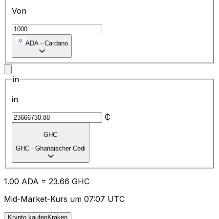
Von
ADA
-
Cardano
in
in
₵
GHC
GHC
-
Ghanaischer Cedi
1.00
ADA
=
23.66
GHC
Mid-Market-Kurs um 07:07 UTC
Krypto kaufenKraken