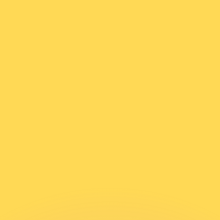
Wir schlagen Konkurrenzkurse.
ies dient nur zu Informationszwecken. Diesen Kurs erhalt
annst?