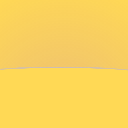
chnen
chnen