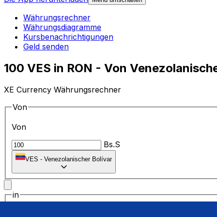
Währungsrechner
Währungsdiagramme
Kursbenachrichtigungen
Geld senden
100 VES in RON - Von Venezolanisch
XE Currency Währungsrechner
Von
Von
Bs.S
VES
-
Venezolanischer Bolívar
in
in