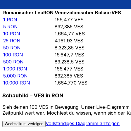
Rate information of RON/VES currency pair
Rumänischer Leu
RON
Venezolanischer Bolívar
VES
1
RON
166,477
VES
5
RON
832,385
VES
10
RON
1.664,77
VES
25
RON
4.161,93
VES
50
RON
8.323,85
VES
100
RON
16.647,7
VES
500
RON
83.238,5
VES
1.000
RON
166.477
VES
5.000
RON
832.385
VES
10.000
RON
1.664.770
VES
Schaubild – VES in RON
Sieh deinen 100 VES in Bewegung. Unser Live-Diagramm VE
Zeitpunkt wert war. Möchtest du wissen, wann sich der Ku
Vollständiges Diagramm anzeigen
Wechselkurs verfolgen