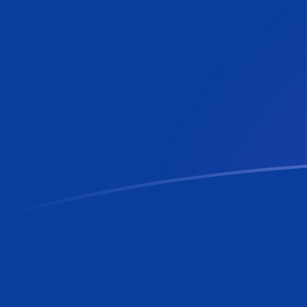
VES zu RON heutige Wechselkurse
Von Venezolanischer Bolívar in Rumänischer Leu umre
Rate information of VES/RON currency pair
Venezolanischer Bolívar
VES
Rumänischer Leu
RON
1
VES
0,00600684
RON
5
VES
0,0300342
RON
10
VES
0,0600684
RON
25
VES
0,150171
RON
50
VES
0,300342
RON
100
VES
0,600684
RON
500
VES
3,00342
RON
1.000
VES
6,00684
RON
5.000
VES
30,0342
RON
10.000
VES
60,0684
RON
Von Rumänischer Leu in Venezolanischer Bolívar umre