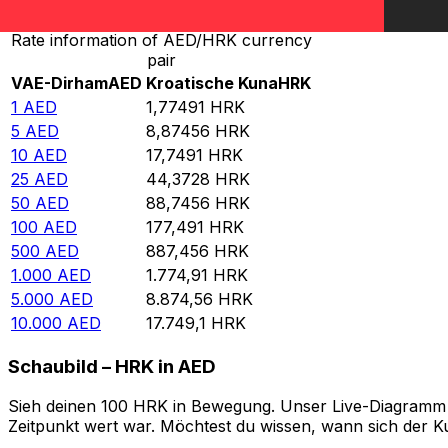
Rate information of AED/HRK currency
pair
VAE-Dirham
AED
Kroatische Kuna
HRK
1
AED
1,77491
HRK
5
AED
8,87456
HRK
10
AED
17,7491
HRK
25
AED
44,3728
HRK
50
AED
88,7456
HRK
100
AED
177,491
HRK
500
AED
887,456
HRK
1.000
AED
1.774,91
HRK
5.000
AED
8.874,56
HRK
10.000
AED
17.749,1
HRK
Schaubild – HRK in AED
Sieh deinen 100 HRK in Bewegung. Unser Live-Diagramm HR
Zeitpunkt wert war. Möchtest du wissen, wann sich der Ku