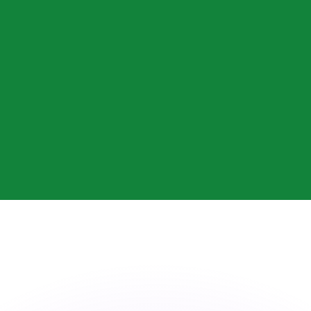
Wir schlagen Konkurrenzkurse.
ies dient nur zu Informationszwecken. Diesen Kurs erhalt
annst?