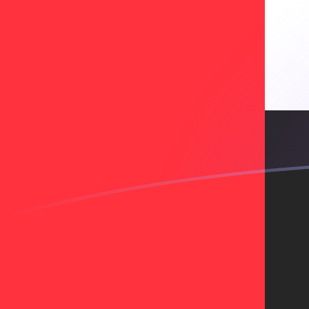
HRK zu AED heutige Wechselkurse
Von Kroatische Kuna in VAE-Dirham umrechnen
Rate information of HRK/AED currency
pair
Kroatische Kuna
HRK
VAE-Dirham
AED
1
HRK
0,563408
AED
5
HRK
2,81704
AED
10
HRK
5,63408
AED
25
HRK
14,0852
AED
50
HRK
28,1704
AED
100
HRK
56,3408
AED
500
HRK
281,704
AED
1.000
HRK
563,408
AED
5.000
HRK
2.817,04
AED
10.000
HRK
5.634,08
AED
Von VAE-Dirham in Kroatische Kuna umrechnen