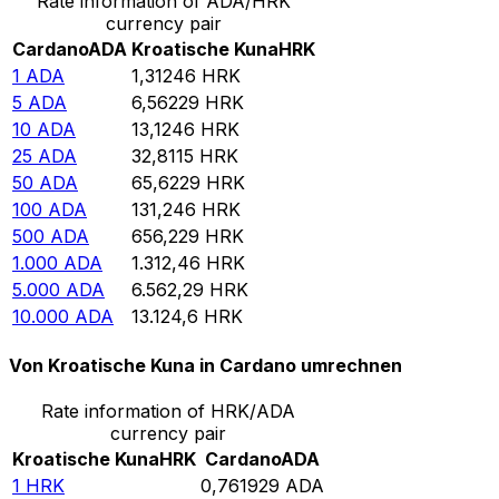
Rate information of ADA/HRK
currency pair
Cardano
ADA
Kroatische Kuna
HRK
1
ADA
1,31246
HRK
5
ADA
6,56229
HRK
10
ADA
13,1246
HRK
25
ADA
32,8115
HRK
50
ADA
65,6229
HRK
100
ADA
131,246
HRK
500
ADA
656,229
HRK
1.000
ADA
1.312,46
HRK
5.000
ADA
6.562,29
HRK
10.000
ADA
13.124,6
HRK
Von Kroatische Kuna in Cardano umrechnen
Rate information of HRK/ADA
currency pair
Kroatische Kuna
HRK
Cardano
ADA
1
HRK
0,761929
ADA