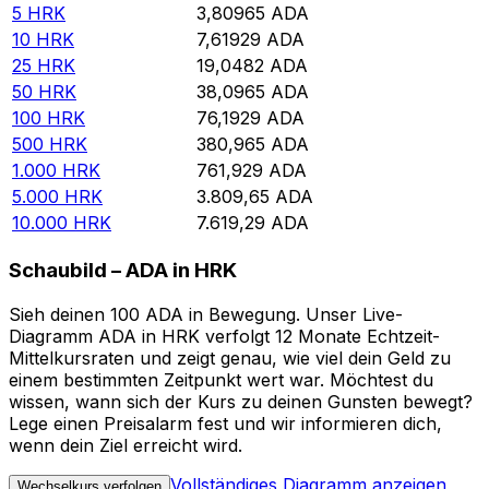
5
HRK
3,80965
ADA
10
HRK
7,61929
ADA
25
HRK
19,0482
ADA
50
HRK
38,0965
ADA
100
HRK
76,1929
ADA
500
HRK
380,965
ADA
1.000
HRK
761,929
ADA
5.000
HRK
3.809,65
ADA
10.000
HRK
7.619,29
ADA
Schaubild – ADA in HRK
Sieh deinen 100 ADA in Bewegung. Unser Live-
Diagramm ADA in HRK verfolgt 12 Monate Echtzeit-
Mittelkursraten und zeigt genau, wie viel dein Geld zu
einem bestimmten Zeitpunkt wert war. Möchtest du
wissen, wann sich der Kurs zu deinen Gunsten bewegt?
Lege einen Preisalarm fest und wir informieren dich,
wenn dein Ziel erreicht wird.
Vollständiges Diagramm anzeigen
Wechselkurs verfolgen