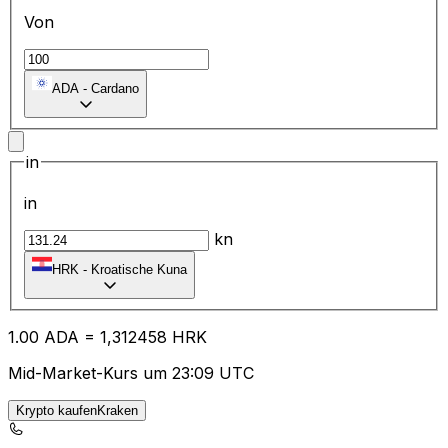
Von
ADA
-
Cardano
in
in
kn
HRK
-
Kroatische Kuna
1.00
ADA
=
1,
312458
HRK
Mid-Market-Kurs um 23:09 UTC
Krypto kaufenKraken