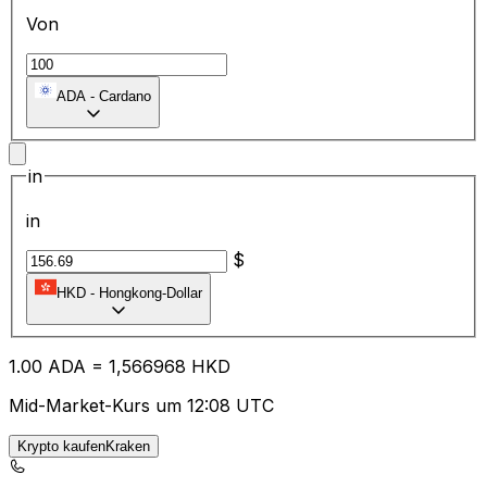
Von
ADA
-
Cardano
in
in
$
HKD
-
Hongkong-Dollar
1.00
ADA
=
1,
566968
HKD
Mid-Market-Kurs um 12:08 UTC
Krypto kaufenKraken