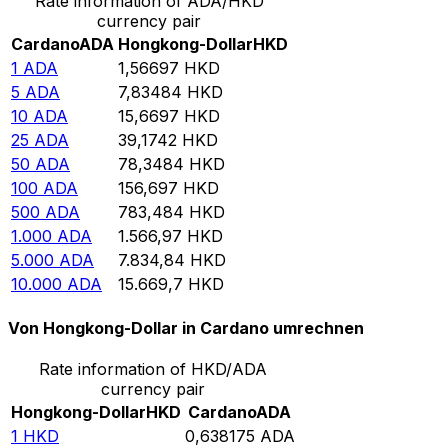
Rate information of ADA/HKD
currency pair
Cardano
ADA
Hongkong-Dollar
HKD
1
ADA
1,56697
HKD
5
ADA
7,83484
HKD
10
ADA
15,6697
HKD
25
ADA
39,1742
HKD
50
ADA
78,3484
HKD
100
ADA
156,697
HKD
500
ADA
783,484
HKD
1.000
ADA
1.566,97
HKD
5.000
ADA
7.834,84
HKD
10.000
ADA
15.669,7
HKD
Von Hongkong-Dollar in Cardano umrechnen
Rate information of HKD/ADA
currency pair
Hongkong-Dollar
HKD
Cardano
ADA
1
HKD
0,638175
ADA