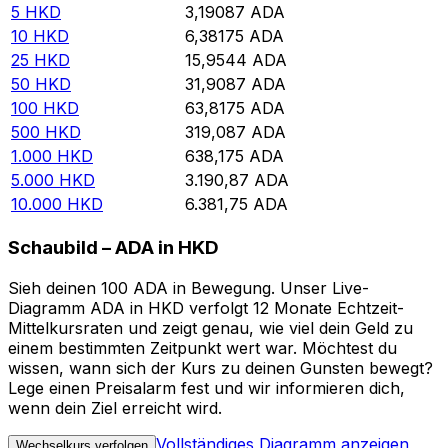
5
HKD
3,19087
ADA
10
HKD
6,38175
ADA
25
HKD
15,9544
ADA
50
HKD
31,9087
ADA
100
HKD
63,8175
ADA
500
HKD
319,087
ADA
1.000
HKD
638,175
ADA
5.000
HKD
3.190,87
ADA
10.000
HKD
6.381,75
ADA
Schaubild – ADA in HKD
Sieh deinen 100 ADA in Bewegung. Unser Live-
Diagramm ADA in HKD verfolgt 12 Monate Echtzeit-
Mittelkursraten und zeigt genau, wie viel dein Geld zu
einem bestimmten Zeitpunkt wert war. Möchtest du
wissen, wann sich der Kurs zu deinen Gunsten bewegt?
Lege einen Preisalarm fest und wir informieren dich,
wenn dein Ziel erreicht wird.
Vollständiges Diagramm anzeigen
Wechselkurs verfolgen