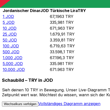
Rate information of JOD/TRY currency pair
Jordanischer Dinar
JOD
Türkische Lira
TRY
1
JOD
67,1963
TRY
5
JOD
335,981
TRY
10
JOD
671,963
TRY
25
JOD
1.679,91
TRY
50
JOD
3.359,81
TRY
100
JOD
6.719,63
TRY
500
JOD
33.598,1
TRY
1.000
JOD
67.196,3
TRY
5.000
JOD
335.981
TRY
10.000
JOD
671.963
TRY
Schaubild – TRY in JOD
Sieh deinen 10 TRY in Bewegung. Unser Live-Diagramm TRY
Zeitpunkt wert war. Möchtest du wissen, wann sich der Ku
Vollständiges Diagramm anzeigen
Wechselkurs verfolgen