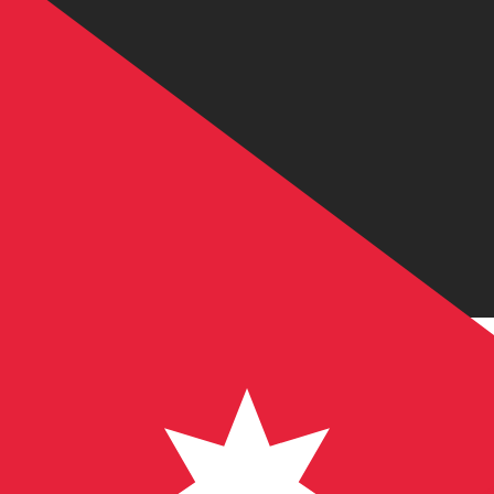
JD
JOD
-
Jordanischer Dinar
1.00
TRY
=
0,
014881
JOD
Mid-Market-Kurs um 21:06 UTC
Sprechen Sie noch heute mit einem Währungsexperten.
Termin für ein Gespräch vereinbaren
Wir verwenden den Mittelkurs für unseren Umrechner. D
Wusstest du, dass du mit Xe Geld ins Ausland schicken k
Melde dich noch heute an