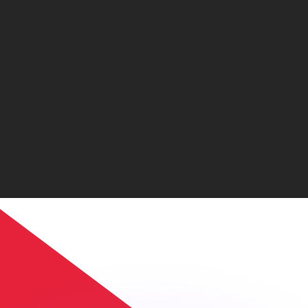
Wir schlagen Konkurrenzkurse.
ies dient nur zu Informationszwecken. Diesen Kurs erhalt
annst?