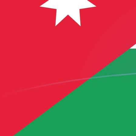
TRY zu JOD heutige Wechselkurse
Von Türkische Lira in Jordanischer Dinar umrechnen
Rate information of TRY/JOD currency pair
Türkische Lira
TRY
Jordanischer Dinar
JOD
1
TRY
0,0148818
JOD
5
TRY
0,0744089
JOD
10
TRY
0,148818
JOD
25
TRY
0,372044
JOD
50
TRY
0,744089
JOD
100
TRY
1,48818
JOD
500
TRY
7,44089
JOD
1.000
TRY
14,8818
JOD
5.000
TRY
74,4089
JOD
10.000
TRY
148,818
JOD
Von Jordanischer Dinar in Türkische Lira umrechnen