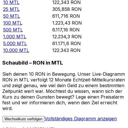
10
MTL
122,343
RON
25
MTL
305,858
RON
50
MTL
611,716
RON
100
MTL
1.223,43
RON
500
MTL
6.117,16
RON
1.000
MTL
12.234,3
RON
5.000
MTL
61.171,6
RON
10.000
MTL
122.343
RON
Schaubild – RON in MTL
Sieh deinen 10 RON in Bewegung. Unser Live-Diagramm
RON in MTL verfolgt 12 Monate Echtzeit-Mittelkursraten
und zeigt genau, wie viel dein Geld zu einem bestimmten
Zeitpunkt wert war. Möchtest du wissen, wann sich der
Kurs zu deinen Gunsten bewegt? Lege einen Preisalarm
fest und wir informieren dich, wenn dein Ziel erreicht
wird.
Vollständiges Diagramm anzeigen
Wechselkurs verfolgen