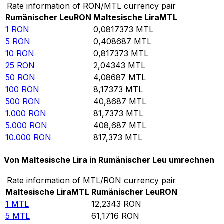
Rate information of RON/MTL currency pair
Rumänischer Leu
RON
Maltesische Lira
MTL
1
RON
0,0817373
MTL
5
RON
0,408687
MTL
10
RON
0,817373
MTL
25
RON
2,04343
MTL
50
RON
4,08687
MTL
100
RON
8,17373
MTL
500
RON
40,8687
MTL
1.000
RON
81,7373
MTL
5.000
RON
408,687
MTL
10.000
RON
817,373
MTL
Von Maltesische Lira in Rumänischer Leu umrechnen
Rate information of MTL/RON currency pair
Maltesische Lira
MTL
Rumänischer Leu
RON
1
MTL
12,2343
RON
5
MTL
61,1716
RON