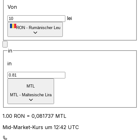
Von
lei
RON
-
Rumänischer Leu
in
in
MTL
MTL
-
Maltesische Lira
1.00
RON
=
0,
081737
MTL
Mid-Market-Kurs um 12:42 UTC