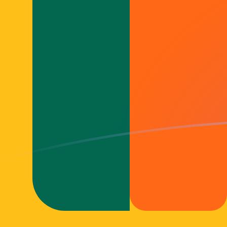
MTL zu LKR heutige Wechselkurse
Von Maltesische Lira in Sri-Lanka-Rupie umrechnen
Rate information of MTL/LKR currency pair
Maltesische Lira
MTL
Sri-Lanka-Rupie
LKR
1
MTL
903,094
LKR
5
MTL
4.515,47
LKR
10
MTL
9.030,94
LKR
25
MTL
22.577,4
LKR
50
MTL
45.154,7
LKR
100
MTL
90.309,4
LKR
500
MTL
451.547
LKR
1.000
MTL
903.094
LKR
5.000
MTL
4.515.470
LKR
10.000
MTL
9.030.940
LKR