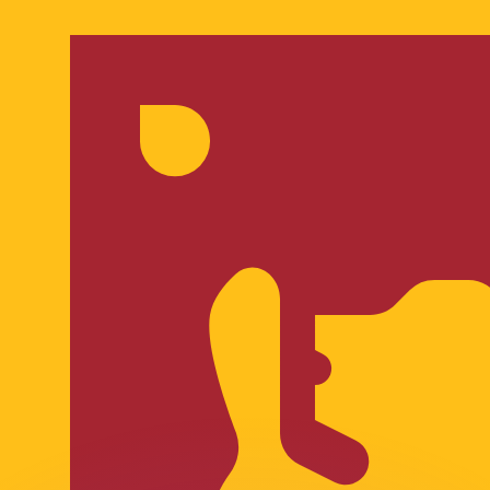
Wir schlagen Konkurrenzkurse.
ies dient nur zu Informationszwecken. Diesen Kurs erhalt
annst?