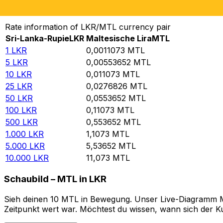
Von Sri-Lanka-Rupie in Maltesische Lira umrechnen
Rate information of LKR/MTL currency pair
Sri-Lanka-Rupie
LKR
Maltesische Lira
MTL
1
LKR
0,0011073
MTL
5
LKR
0,00553652
MTL
10
LKR
0,011073
MTL
25
LKR
0,0276826
MTL
50
LKR
0,0553652
MTL
100
LKR
0,11073
MTL
500
LKR
0,553652
MTL
1.000
LKR
1,1073
MTL
5.000
LKR
5,53652
MTL
10.000
LKR
11,073
MTL
Schaubild – MTL in LKR
Sieh deinen 10 MTL in Bewegung. Unser Live-Diagramm MTL
Zeitpunkt wert war. Möchtest du wissen, wann sich der Ku