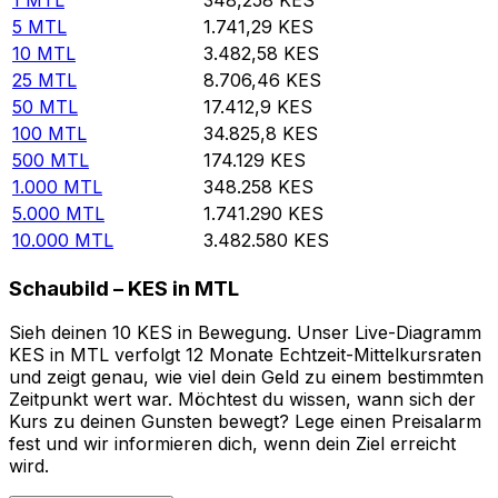
5
MTL
1.741,29
KES
10
MTL
3.482,58
KES
25
MTL
8.706,46
KES
50
MTL
17.412,9
KES
100
MTL
34.825,8
KES
500
MTL
174.129
KES
1.000
MTL
348.258
KES
5.000
MTL
1.741.290
KES
10.000
MTL
3.482.580
KES
Schaubild – KES in MTL
Sieh deinen 10 KES in Bewegung. Unser Live-Diagramm
KES in MTL verfolgt 12 Monate Echtzeit-Mittelkursraten
und zeigt genau, wie viel dein Geld zu einem bestimmten
Zeitpunkt wert war. Möchtest du wissen, wann sich der
Kurs zu deinen Gunsten bewegt? Lege einen Preisalarm
fest und wir informieren dich, wenn dein Ziel erreicht
wird.