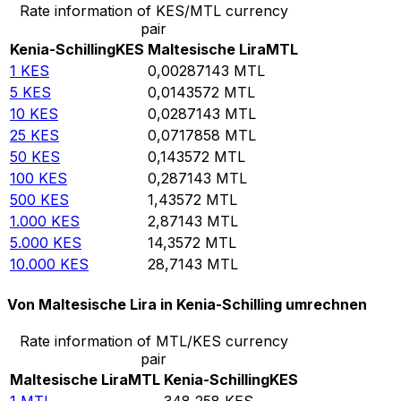
Rate information of KES/MTL currency
pair
Kenia-Schilling
KES
Maltesische Lira
MTL
1
KES
0,00287143
MTL
5
KES
0,0143572
MTL
10
KES
0,0287143
MTL
25
KES
0,0717858
MTL
50
KES
0,143572
MTL
100
KES
0,287143
MTL
500
KES
1,43572
MTL
1.000
KES
2,87143
MTL
5.000
KES
14,3572
MTL
10.000
KES
28,7143
MTL
Von Maltesische Lira in Kenia-Schilling umrechnen
Rate information of MTL/KES currency
pair
Maltesische Lira
MTL
Kenia-Schilling
KES
1
MTL
348,258
KES