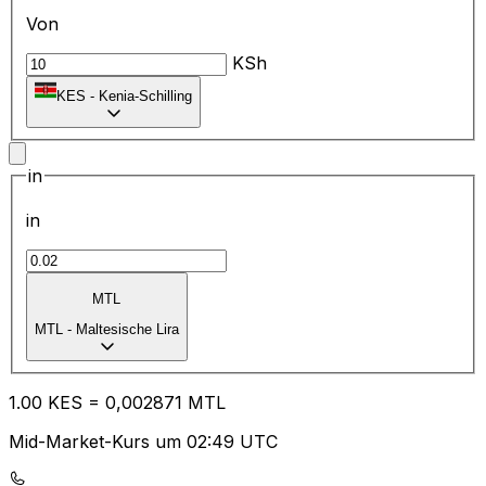
Von
KSh
KES
-
Kenia-Schilling
in
in
MTL
MTL
-
Maltesische Lira
1.00
KES
=
0,
002871
MTL
Mid-Market-Kurs um 02:49 UTC