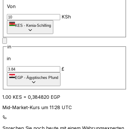
Von
KSh
KES
-
Kenia-Schilling
in
in
£
EGP
-
Ägyptisches Pfund
1.00
KES
=
0,
384820
EGP
Mid-Market-Kurs um 11:28 UTC
Sprechen Sie noch heute mit einem Währungsexperten.