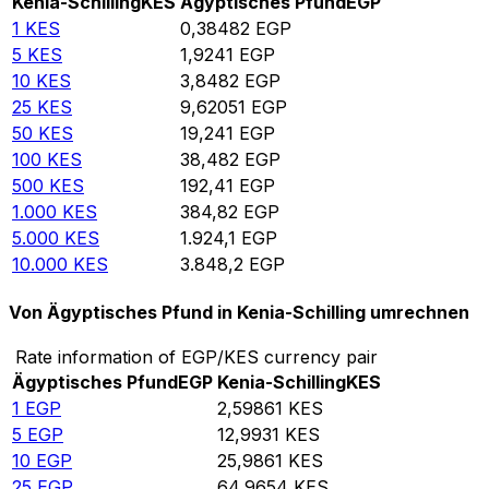
Kenia-Schilling
KES
Ägyptisches Pfund
EGP
1
KES
0,38482
EGP
5
KES
1,9241
EGP
10
KES
3,8482
EGP
25
KES
9,62051
EGP
50
KES
19,241
EGP
100
KES
38,482
EGP
500
KES
192,41
EGP
1.000
KES
384,82
EGP
5.000
KES
1.924,1
EGP
10.000
KES
3.848,2
EGP
Von Ägyptisches Pfund in Kenia-Schilling umrechnen
Rate information of EGP/KES currency pair
Ägyptisches Pfund
EGP
Kenia-Schilling
KES
1
EGP
2,59861
KES
5
EGP
12,9931
KES
10
EGP
25,9861
KES
25
EGP
64,9654
KES