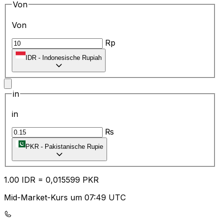
Von
Von
Rp
IDR
-
Indonesische Rupiah
in
in
₨
PKR
-
Pakistanische Rupie
1.00
IDR
=
0,
015599
PKR
Mid-Market-Kurs um 07:49 UTC