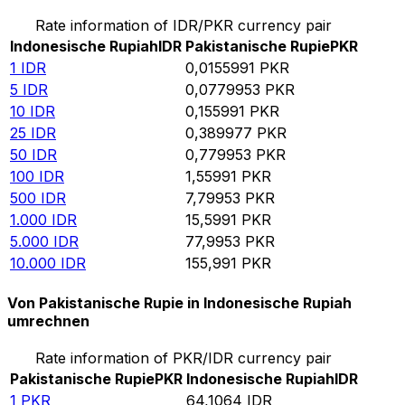
Rate information of IDR/PKR currency pair
Indonesische Rupiah
IDR
Pakistanische Rupie
PKR
1
IDR
0,0155991
PKR
5
IDR
0,0779953
PKR
10
IDR
0,155991
PKR
25
IDR
0,389977
PKR
50
IDR
0,779953
PKR
100
IDR
1,55991
PKR
500
IDR
7,79953
PKR
1.000
IDR
15,5991
PKR
5.000
IDR
77,9953
PKR
10.000
IDR
155,991
PKR
Von Pakistanische Rupie in Indonesische Rupiah
umrechnen
Rate information of PKR/IDR currency pair
Pakistanische Rupie
PKR
Indonesische Rupiah
IDR
1
PKR
64,1064
IDR