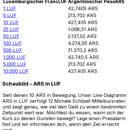
Luxemburgischer Franc
LUF
Argentinischer Peso
ARS
1
LUF
42,7405
ARS
5
LUF
213,702
ARS
10
LUF
427,405
ARS
25
LUF
1.068,51
ARS
50
LUF
2.137,02
ARS
100
LUF
4.274,05
ARS
500
LUF
21.370,2
ARS
1.000
LUF
42.740,5
ARS
5.000
LUF
213.702
ARS
10.000
LUF
427.405
ARS
Schaubild – ARS in LUF
Sieh deinen 10 ARS in Bewegung. Unser Live-Diagramm
ARS in LUF verfolgt 12 Monate Echtzeit-Mittelkursraten
und zeigt genau, wie viel dein Geld zu einem bestimmten
Zeitpunkt wert war. Möchtest du wissen, wann sich der
Kurs zu deinen Gunsten bewegt? Lege einen Preisalarm
fest und wir informieren dich, wenn dein Ziel erreicht