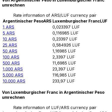
Von Argentinischer Peso in Luxemburgischer Franc
umrechnen
Rate information of ARS/LUF currency pair
Argentinischer Peso
ARS
Luxemburgischer Franc
LUF
1
ARS
0,023397
LUF
5
ARS
0,116985
LUF
10
ARS
0,23397
LUF
25
ARS
0,584926
LUF
50
ARS
1,16985
LUF
100
ARS
2,3397
LUF
500
ARS
11,6985
LUF
1.000
ARS
23,397
LUF
5.000
ARS
116,985
LUF
10.000
ARS
233,97
LUF
Von Luxemburgischer Franc in Argentinischer Peso
umrechnen
Rate information of LUF/ARS currency pair