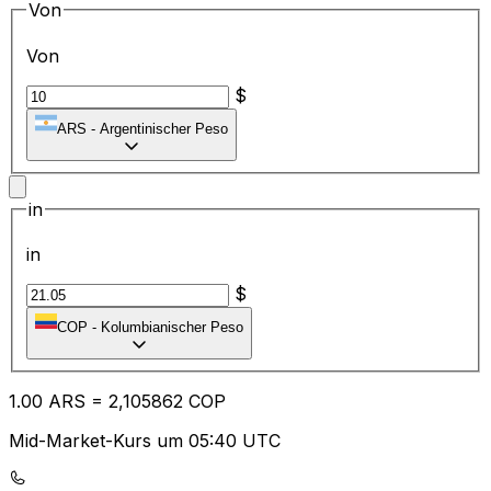
Von
Von
$
ARS
-
Argentinischer Peso
in
in
$
COP
-
Kolumbianischer Peso
1.00
ARS
=
2,
105862
COP
Mid-Market-Kurs um 05:40 UTC