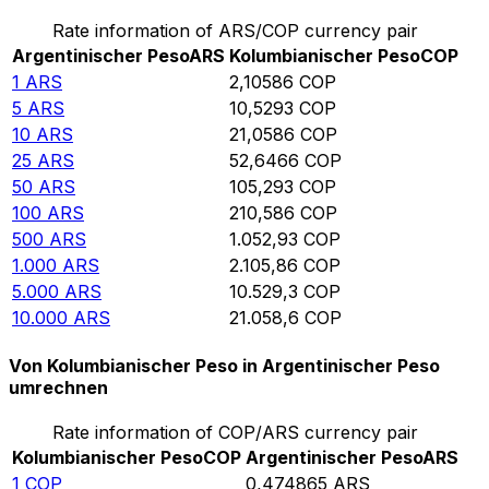
Rate information of ARS/COP currency pair
Argentinischer Peso
ARS
Kolumbianischer Peso
COP
1
ARS
2,10586
COP
5
ARS
10,5293
COP
10
ARS
21,0586
COP
25
ARS
52,6466
COP
50
ARS
105,293
COP
100
ARS
210,586
COP
500
ARS
1.052,93
COP
1.000
ARS
2.105,86
COP
5.000
ARS
10.529,3
COP
10.000
ARS
21.058,6
COP
Von Kolumbianischer Peso in Argentinischer Peso
umrechnen
Rate information of COP/ARS currency pair
Kolumbianischer Peso
COP
Argentinischer Peso
ARS
1
COP
0,474865
ARS