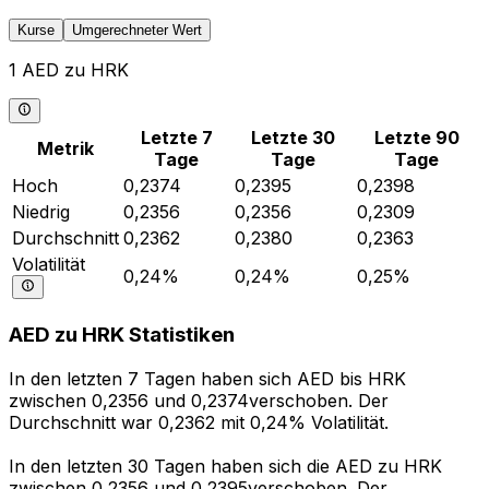
Kurse
Umgerechneter Wert
1 AED zu HRK
Letzte 7
Letzte 30
Letzte 90
Metrik
Tage
Tage
Tage
Hoch
0,2374
0,2395
0,2398
Niedrig
0,2356
0,2356
0,2309
Durchschnitt
0,2362
0,2380
0,2363
Volatilität
0,24%
0,24%
0,25%
AED zu HRK Statistiken
In den letzten 7 Tagen haben sich AED bis HRK
zwischen 0,2356 und 0,2374verschoben. Der
Durchschnitt war 0,2362 mit 0,24% Volatilität.
In den letzten 30 Tagen haben sich die AED zu HRK
zwischen 0,2356 und 0,2395verschoben. Der