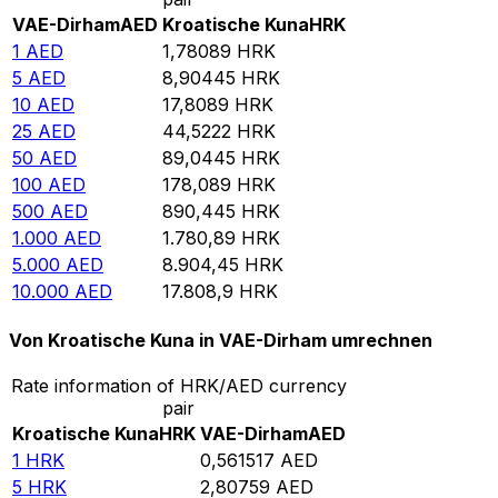
VAE-Dirham
AED
Kroatische Kuna
HRK
1
AED
1,78089
HRK
5
AED
8,90445
HRK
10
AED
17,8089
HRK
25
AED
44,5222
HRK
50
AED
89,0445
HRK
100
AED
178,089
HRK
500
AED
890,445
HRK
1.000
AED
1.780,89
HRK
5.000
AED
8.904,45
HRK
10.000
AED
17.808,9
HRK
Von Kroatische Kuna in VAE-Dirham umrechnen
Rate information of HRK/AED currency
pair
Kroatische Kuna
HRK
VAE-Dirham
AED
1
HRK
0,561517
AED
5
HRK
2,80759
AED