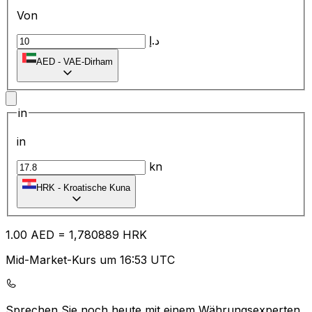
Von
د.إ
AED
-
VAE-Dirham
in
in
kn
HRK
-
Kroatische Kuna
1.00
AED
=
1,
780889
HRK
Mid-Market-Kurs um 16:53 UTC
Sprechen Sie noch heute mit einem Währungsexperten.