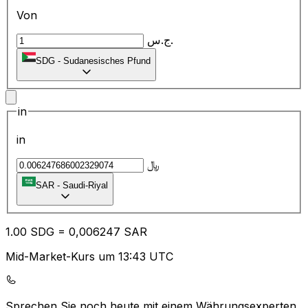
Von
ج.س.
SDG
-
Sudanesisches Pfund
in
in
﷼
SAR
-
Saudi-Riyal
1.00
SDG
=
0,
006247
SAR
Mid-Market-Kurs um 13:43 UTC
Sprechen Sie noch heute mit einem Währungsexperten.