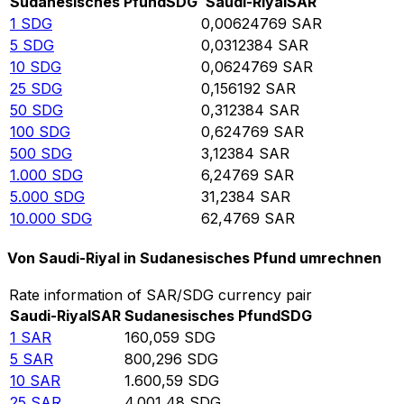
Sudanesisches Pfund
SDG
Saudi-Riyal
SAR
1
SDG
0,00624769
SAR
5
SDG
0,0312384
SAR
10
SDG
0,0624769
SAR
25
SDG
0,156192
SAR
50
SDG
0,312384
SAR
100
SDG
0,624769
SAR
500
SDG
3,12384
SAR
1.000
SDG
6,24769
SAR
5.000
SDG
31,2384
SAR
10.000
SDG
62,4769
SAR
Von Saudi-Riyal in Sudanesisches Pfund umrechnen
Rate information of SAR/SDG currency pair
Saudi-Riyal
SAR
Sudanesisches Pfund
SDG
1
SAR
160,059
SDG
5
SAR
800,296
SDG
10
SAR
1.600,59
SDG
25
SAR
4.001,48
SDG