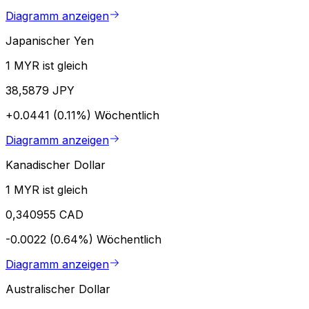
Diagramm anzeigen
Japanischer Yen
1 MYR ist gleich
38,5879 JPY
+0.0441 (0.11%)
Wöchentlich
Diagramm anzeigen
Kanadischer Dollar
1 MYR ist gleich
0,340955 CAD
-0.0022 (0.64%)
Wöchentlich
Diagramm anzeigen
Australischer Dollar