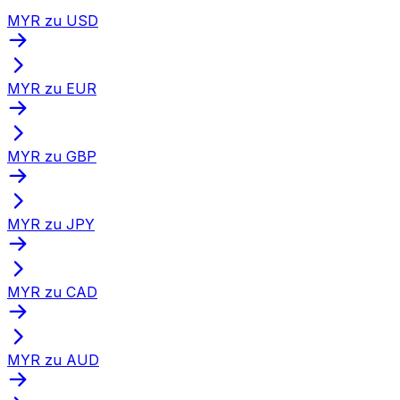
MYR zu USD
MYR zu EUR
MYR zu GBP
MYR zu JPY
MYR zu CAD
MYR zu AUD