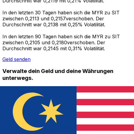
Durchschnitt war 0,2119 mit 0,21% Volatilität.
In den letzten 30 Tagen haben sich die MYR zu SIT
zwischen 0,2113 und 0,2157verschoben. Der
Durchschnitt war 0,2138 mit 0,25% Volatilität.
In den letzten 90 Tagen haben sich die MYR zu SIT
zwischen 0,2105 und 0,2180verschoben. Der
Durchschnitt war 0,2145 mit 0,31% Volatilität.
Geld senden
Verwalte dein Geld und deine Währungen
unterwegs.
Die Xe-App bietet alles, was du für globale Geldtransfers
und Währungsmanagement benötigst. Währungen
umrechnen, Kursbenachrichtigungen einrichten und
Geld ins Ausland überweisen, ohne versteckte
Gebühren. Heute herunterladen!