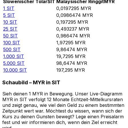
Slowenischer Tolar
SIT
Malaysischer Ringgit
MYR
1
SIT
0,0197295
MYR
5
SIT
0,0986474
MYR
10
SIT
0,197295
MYR
25
SIT
0,493237
MYR
50
SIT
0,986474
MYR
100
SIT
1,97295
MYR
500
SIT
9,86474
MYR
1.000
SIT
19,7295
MYR
5.000
SIT
98,6474
MYR
10.000
SIT
197,295
MYR
Schaubild – MYR in SIT
Sieh deinen 1 MYR in Bewegung. Unser Live-Diagramm
MYR in SIT verfolgt 12 Monate Echtzeit-Mittelkursraten
und zeigt genau, wie viel dein Geld zu einem bestimmten
Zeitpunkt wert war. Möchtest du wissen, wann sich der
Kurs zu deinen Gunsten bewegt? Lege einen Preisalarm
fest und wir informieren dich, wenn dein Ziel erreicht