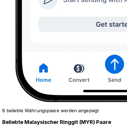
8 beliebte Währungspaare werden angezeigt
Beliebte Malaysischer Ringgit (MYR) Paare