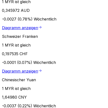
1 MYR ist gleich
0,345972 AUD
-0.0027 (0.78%)
Wöchentlich
Diagramm anzeigen
Schweizer Franken
1 MYR ist gleich
0,197535 CHF
-0.0001 (0.07%)
Wöchentlich
Diagramm anzeigen
Chinesischer Yuan
1 MYR ist gleich
1,64980 CNY
-0.0037 (0.22%)
Wöchentlich