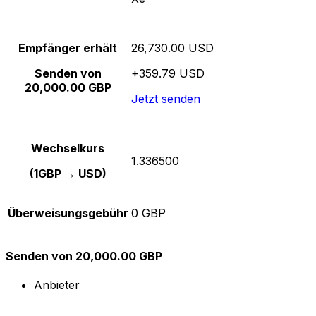
Empfänger erhält
26,730.00 USD
Senden von
+359.79 USD
20,000.00 GBP
Jetzt senden
Wechselkurs
1.336500
(1GBP → USD)
Überweisungsgebühr
0 GBP
Senden von 20,000.00 GBP
Anbieter