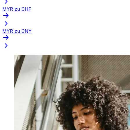
MYR zu CHF
MYR zu CNY