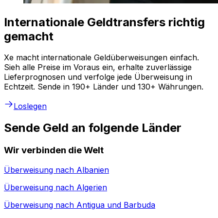
Internationale Geldtransfers richtig
gemacht
Xe macht internationale Geldüberweisungen einfach.
Sieh alle Preise im Voraus ein, erhalte zuverlässige
Lieferprognosen und verfolge jede Überweisung in
Echtzeit. Sende in 190+ Länder und 130+ Währungen.
Loslegen
Sende Geld an folgende Länder
Wir verbinden die Welt
Überweisung nach
Albanien
Überweisung nach
Algerien
Überweisung nach
Antigua und Barbuda