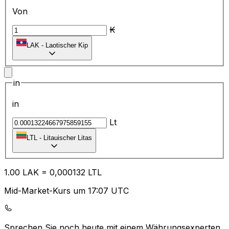
Von
₭
LAK
-
Laotischer Kip
in
in
Lt
LTL
-
Litauischer Litas
1.00
LAK
=
0,
000132
LTL
Mid-Market-Kurs um 17:07 UTC
Sprechen Sie noch heute mit einem Währungsexperten.