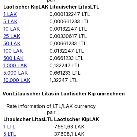
Laotischer Kip
LAK
Litauischer Litas
LTL
1
LAK
0,000132247
LTL
5
LAK
0,000661233
LTL
10
LAK
0,00132247
LTL
25
LAK
0,00330617
LTL
50
LAK
0,00661233
LTL
100
LAK
0,0132247
LTL
500
LAK
0,0661233
LTL
1.000
LAK
0,132247
LTL
5.000
LAK
0,661233
LTL
10.000
LAK
1,32247
LTL
Von Litauischer Litas in Laotischer Kip umrechnen
Rate information of LTL/LAK currency
pair
Litauischer Litas
LTL
Laotischer Kip
LAK
1
LTL
7.561,63
LAK
5
LTL
37.808,1
LAK