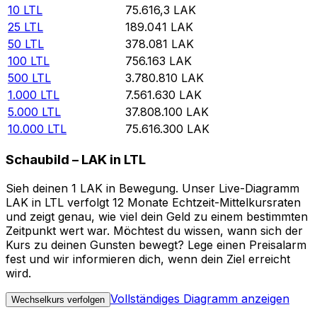
10
LTL
75.616,3
LAK
25
LTL
189.041
LAK
50
LTL
378.081
LAK
100
LTL
756.163
LAK
500
LTL
3.780.810
LAK
1.000
LTL
7.561.630
LAK
5.000
LTL
37.808.100
LAK
10.000
LTL
75.616.300
LAK
Schaubild – LAK in LTL
Sieh deinen 1 LAK in Bewegung. Unser Live-Diagramm
LAK in LTL verfolgt 12 Monate Echtzeit-Mittelkursraten
und zeigt genau, wie viel dein Geld zu einem bestimmten
Zeitpunkt wert war. Möchtest du wissen, wann sich der
Kurs zu deinen Gunsten bewegt? Lege einen Preisalarm
fest und wir informieren dich, wenn dein Ziel erreicht
wird.
Vollständiges Diagramm anzeigen
Wechselkurs verfolgen