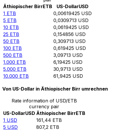
Äthiopischer Birr
ETB
US-Dollar
USD
1
ETB
0,00619425
USD
5
ETB
0,0309713
USD
10
ETB
0,0619425
USD
25
ETB
0,154856
USD
50
ETB
0,309713
USD
100
ETB
0,619425
USD
500
ETB
3,09713
USD
1.000
ETB
6,19425
USD
5.000
ETB
30,9713
USD
10.000
ETB
61,9425
USD
Von US-Dollar in Äthiopischer Birr umrechnen
Rate information of USD/ETB
currency pair
US-Dollar
USD
Äthiopischer Birr
ETB
1
USD
161,44
ETB
5
USD
807,2
ETB