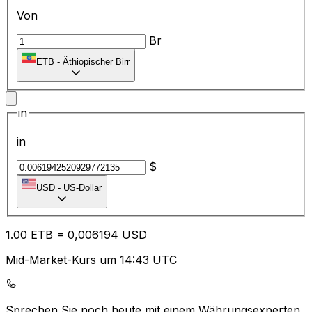
Von
Br
ETB
-
Äthiopischer Birr
in
in
$
USD
-
US-Dollar
1.00
ETB
=
0,
006194
USD
Mid-Market-Kurs um 14:43 UTC
Sprechen Sie noch heute mit einem Währungsexperten.