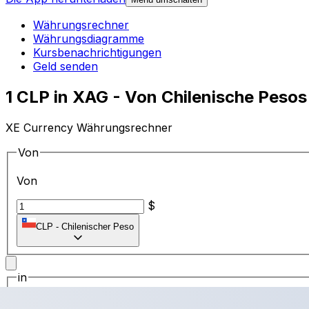
Währungsrechner
Währungsdiagramme
Kursbenachrichtigungen
Geld senden
1 CLP in XAG - Von Chilenische Peso
XE Currency Währungsrechner
Von
Von
$
CLP
-
Chilenischer Peso
in
in