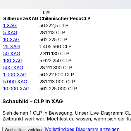
Rate information of XAG/CLP currency
pair
Silberunze
XAG
Chilenischer Peso
CLP
1
XAG
56.222,5
CLP
5
XAG
281.113
CLP
10
XAG
562.225
CLP
25
XAG
1.405.560
CLP
50
XAG
2.811.130
CLP
100
XAG
5.622.250
CLP
500
XAG
28.111.300
CLP
1.000
XAG
56.222.500
CLP
5.000
XAG
281.113.000
CLP
10.000
XAG
562.225.000
CLP
Schaubild – CLP in XAG
Sieh deinen 1 CLP in Bewegung. Unser Live-Diagramm CLP 
Zeitpunkt wert war. Möchtest du wissen, wann sich der Ku
Vollständiges Diagramm anzeigen
Wechselkurs verfolgen