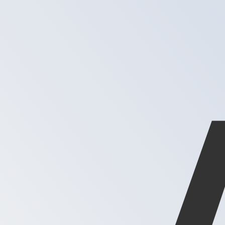
XAG
-
Silberunze
1.00
CLP
=
0,
000017
XAG
Mid-Market-Kurs um 14:19 UTC
Sprechen Sie noch heute mit einem Währungsexperten.
Termin für ein Gespräch vereinbaren
Wir verwenden den Mittelkurs für unseren Umrechner. D
Wusstest du, dass du mit Xe Geld ins Ausland schicken k
Melde dich noch heute an