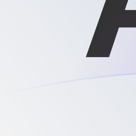
CLP zu XAG heutige Wechselkurse
Von Chilenischer Peso in Silberunze umrechnen
Rate information of CLP/XAG currency pair
Chilenischer Peso
CLP
Silberunze
XAG
1
CLP
0,0000177865
XAG
5
CLP
0,0000889323
XAG
10
CLP
0,000177865
XAG
25
CLP
0,000444662
XAG
50
CLP
0,000889323
XAG
100
CLP
0,00177865
XAG
500
CLP
0,00889323
XAG
1.000
CLP
0,0177865
XAG
5.000
CLP
0,0889323
XAG
10.000
CLP
0,177865
XAG
Von Silberunze in Chilenischer Peso umrechnen