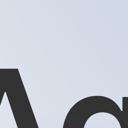
Wir schlagen Konkurrenzkurse.
ies dient nur zu Informationszwecken. Diesen Kurs erhalt
annst?