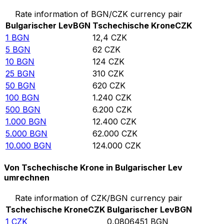
Rate information of BGN/CZK currency pair
Bulgarischer Lev
BGN
Tschechische Krone
CZK
1
BGN
12,4
CZK
5
BGN
62
CZK
10
BGN
124
CZK
25
BGN
310
CZK
50
BGN
620
CZK
100
BGN
1.240
CZK
500
BGN
6.200
CZK
1.000
BGN
12.400
CZK
5.000
BGN
62.000
CZK
10.000
BGN
124.000
CZK
Von Tschechische Krone in Bulgarischer Lev
umrechnen
Rate information of CZK/BGN currency pair
Tschechische Krone
CZK
Bulgarischer Lev
BGN
1
CZK
0,0806451
BGN