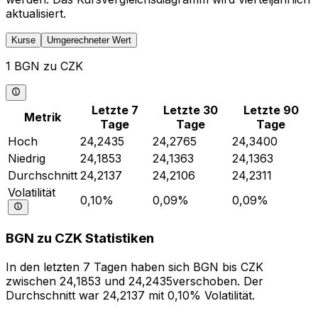
aktualisiert.
Kurse
Umgerechneter Wert
1 BGN zu CZK
Letzte 7
Letzte 30
Letzte 90
Metrik
Tage
Tage
Tage
Hoch
24,2435
24,2765
24,3400
Niedrig
24,1853
24,1363
24,1363
Durchschnitt
24,2137
24,2106
24,2311
Volatilität
0,10%
0,09%
0,09%
BGN zu CZK Statistiken
In den letzten 7 Tagen haben sich BGN bis CZK
zwischen 24,1853 und 24,2435verschoben. Der
Durchschnitt war 24,2137 mit 0,10% Volatilität.