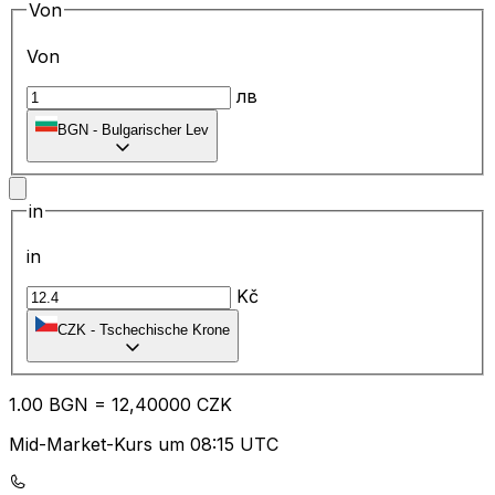
Von
Von
лв
BGN
-
Bulgarischer Lev
in
in
Kč
CZK
-
Tschechische Krone
1.00
BGN
=
12
,40000
CZK
Mid-Market-Kurs um 08:15 UTC