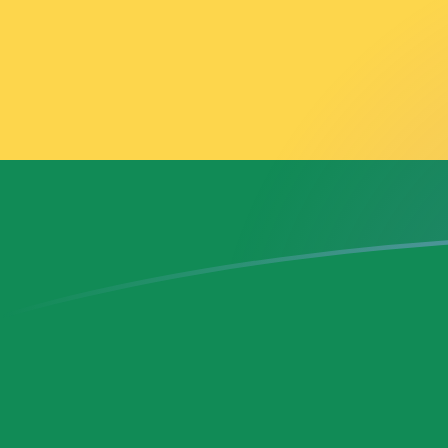
AFN zu GHS heutige Wechselkurse
Von Afghani in Ghana-Cedi umrechnen
Rate information of AFN/GHS
currency pair
Afghani
AFN
Ghana-Cedi
GHS
1
AFN
0,17845
GHS
5
AFN
0,892251
GHS
10
AFN
1,7845
GHS
25
AFN
4,46126
GHS
50
AFN
8,92251
GHS
100
AFN
17,845
GHS
500
AFN
89,2251
GHS
1.000
AFN
178,45
GHS
5.000
AFN
892,251
GHS
10.000
AFN
1.784,5
GHS
Von Ghana-Cedi in Afghani umrechnen