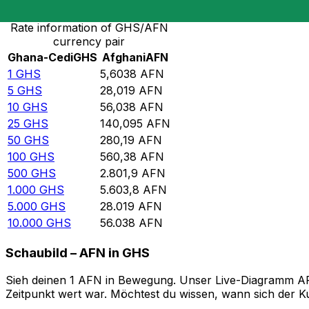
Rate information of GHS/AFN
currency pair
Ghana-Cedi
GHS
Afghani
AFN
1
GHS
5,6038
AFN
5
GHS
28,019
AFN
10
GHS
56,038
AFN
25
GHS
140,095
AFN
50
GHS
280,19
AFN
100
GHS
560,38
AFN
500
GHS
2.801,9
AFN
1.000
GHS
5.603,8
AFN
5.000
GHS
28.019
AFN
10.000
GHS
56.038
AFN
Schaubild – AFN in GHS
Sieh deinen 1 AFN in Bewegung. Unser Live-Diagramm AFN 
Zeitpunkt wert war. Möchtest du wissen, wann sich der Ku