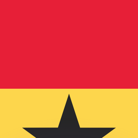
Wir schlagen Konkurrenzkurse.
ies dient nur zu Informationszwecken. Diesen Kurs erhalt
annst?