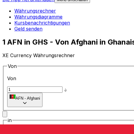
Währungsrechner
Währungsdiagramme
Kursbenachrichtigungen
Geld senden
1 AFN in GHS - Von Afghani in Ghana
XE Currency Währungsrechner
Von
Von
؋
AFN
-
Afghani
in
in