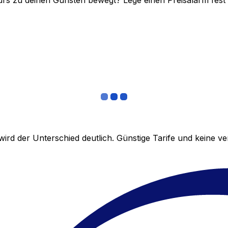
rs zu deinen Gunsten bewegt? Lege einen Preisalarm fest un
ird der Unterschied deutlich. Günstige Tarife und keine 