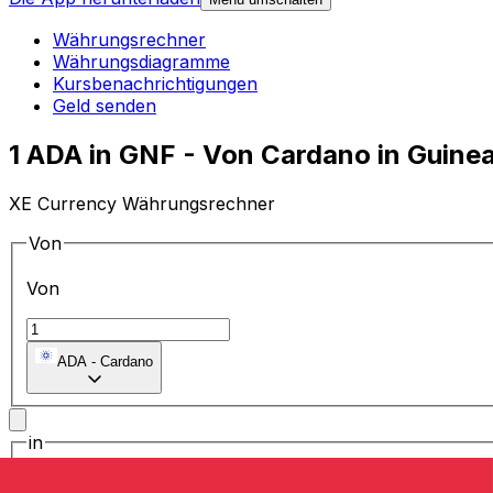
Währungsrechner
Währungsdiagramme
Kursbenachrichtigungen
Geld senden
1 ADA in GNF - Von Cardano in Guin
XE Currency Währungsrechner
Von
Von
ADA
-
Cardano
in
in