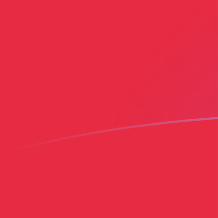
ADA zu GNF heutige Wechselkurse
Von Cardano in Franc Guinéen umrechnen
Rate information of ADA/GNF
currency pair
Cardano
ADA
Franc Guinéen
GNF
1
ADA
1.779,22
GNF
5
ADA
8.896,08
GNF
10
ADA
17.792,2
GNF
25
ADA
44.480,4
GNF
50
ADA
88.960,8
GNF
100
ADA
177.922
GNF
500
ADA
889.608
GNF
1.000
ADA
1.779.220
GNF
5.000
ADA
8.896.080
GNF
10.000
ADA
17.792.200
GNF