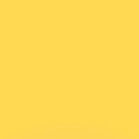
Wir schlagen Konkurrenzkurse.
ies dient nur zu Informationszwecken. Diesen Kurs erhalt
annst?