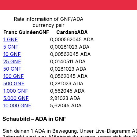
Von Franc Guinéen in Cardano umrechnen
Rate information of GNF/ADA
currency pair
Franc Guinéen
GNF
Cardano
ADA
1
GNF
0,000562045
ADA
5
GNF
0,00281023
ADA
10
GNF
0,00562045
ADA
25
GNF
0,0140511
ADA
50
GNF
0,0281023
ADA
100
GNF
0,0562045
ADA
500
GNF
0,281023
ADA
1.000
GNF
0,562045
ADA
5.000
GNF
2,81023
ADA
10.000
GNF
5,62045
ADA
Schaubild – ADA in GNF
Sieh deinen 1 ADA in Bewegung. Unser Live-Diagramm ADA 