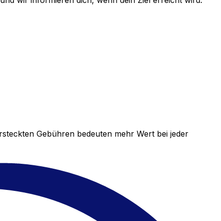
d wir informieren dich, wenn dein Ziel erreicht wird.
versteckten Gebühren bedeuten mehr Wert bei jeder