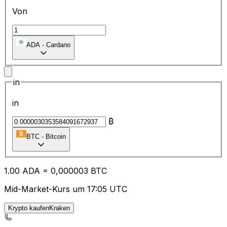
Von
ADA
-
Cardano
in
in
₿
BTC
-
Bitcoin
1.00
ADA
=
0,
000003
BTC
Mid-Market-Kurs um 17:05 UTC
Krypto kaufenKraken