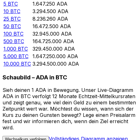
5
BTC
1.647.250
ADA
10
BTC
3.294.500
ADA
25
BTC
8.236.260
ADA
50
BTC
16.472.500
ADA
100
BTC
32.945.000
ADA
500
BTC
164.725.000
ADA
1.000
BTC
329.450.000
ADA
5.000
BTC
1.647.250.000
ADA
10.000
BTC
3.294.500.000
ADA
Schaubild – ADA in BTC
Sieh deinen 1 ADA in Bewegung. Unser Live-Diagramm
ADA in BTC verfolgt 12 Monate Echtzeit-Mittelkursraten
und zeigt genau, wie viel dein Geld zu einem bestimmten
Zeitpunkt wert war. Möchtest du wissen, wann sich der
Kurs zu deinen Gunsten bewegt? Lege einen Preisalarm
fest und wir informieren dich, wenn dein Ziel erreicht
wird.
Vollständiges Diagramm anzeigen
Wechselkurs verfolgen