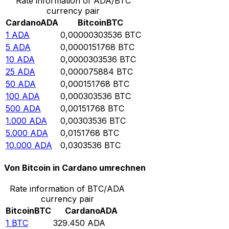
Rate information of ADA/BTC
currency pair
Cardano
ADA
Bitcoin
BTC
1
ADA
0,00000303536
BTC
5
ADA
0,0000151768
BTC
10
ADA
0,0000303536
BTC
25
ADA
0,000075884
BTC
50
ADA
0,000151768
BTC
100
ADA
0,000303536
BTC
500
ADA
0,00151768
BTC
1.000
ADA
0,00303536
BTC
5.000
ADA
0,0151768
BTC
10.000
ADA
0,0303536
BTC
Von Bitcoin in Cardano umrechnen
Rate information of BTC/ADA
currency pair
Bitcoin
BTC
Cardano
ADA
1
BTC
329.450
ADA