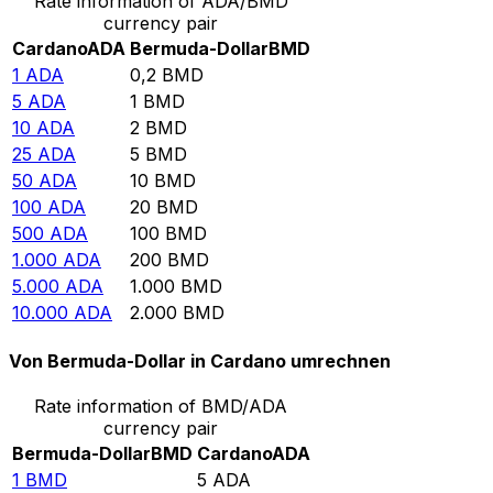
Rate information of ADA/BMD
currency pair
Cardano
ADA
Bermuda-Dollar
BMD
1
ADA
0,2
BMD
5
ADA
1
BMD
10
ADA
2
BMD
25
ADA
5
BMD
50
ADA
10
BMD
100
ADA
20
BMD
500
ADA
100
BMD
1.000
ADA
200
BMD
5.000
ADA
1.000
BMD
10.000
ADA
2.000
BMD
Von Bermuda-Dollar in Cardano umrechnen
Rate information of BMD/ADA
currency pair
Bermuda-Dollar
BMD
Cardano
ADA
1
BMD
5
ADA