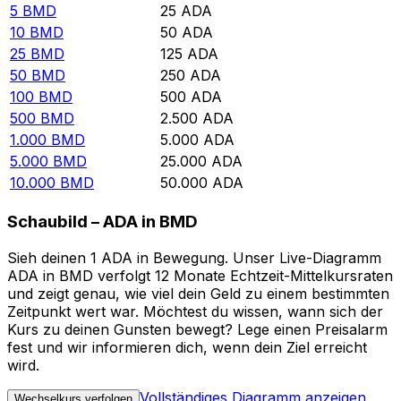
5
BMD
25
ADA
10
BMD
50
ADA
25
BMD
125
ADA
50
BMD
250
ADA
100
BMD
500
ADA
500
BMD
2.500
ADA
1.000
BMD
5.000
ADA
5.000
BMD
25.000
ADA
10.000
BMD
50.000
ADA
Schaubild – ADA in BMD
Sieh deinen 1 ADA in Bewegung. Unser Live-Diagramm
ADA in BMD verfolgt 12 Monate Echtzeit-Mittelkursraten
und zeigt genau, wie viel dein Geld zu einem bestimmten
Zeitpunkt wert war. Möchtest du wissen, wann sich der
Kurs zu deinen Gunsten bewegt? Lege einen Preisalarm
fest und wir informieren dich, wenn dein Ziel erreicht
wird.
Vollständiges Diagramm anzeigen
Wechselkurs verfolgen