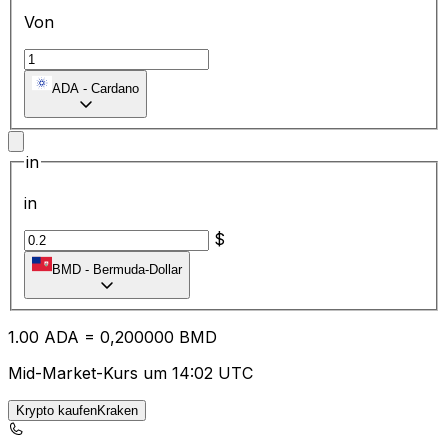
Von
ADA
-
Cardano
in
in
$
BMD
-
Bermuda-Dollar
1.00
ADA
=
0,
200000
BMD
Mid-Market-Kurs um 14:02 UTC
Krypto kaufenKraken