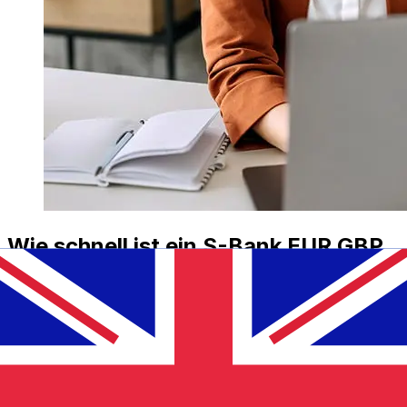
Wie schnell ist ein S-Bank EUR GBP
Transfer?
Die Lieferzeiten für internationale Überweisungen mit S-
Bank von Euro-Mitgliedsländer bis Vereinigtes
Königreich variieren je nach Zahlungsmethode und
Transaktionszeit. In der Regel dauern internationale
Banküberweisungen 1 bis 5 Werktage. Faktoren wie
Feiertage und Sicherheitskontrollen können ebenfalls