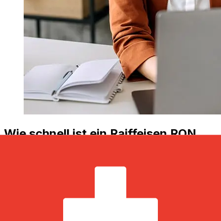
Wie schnell ist ein Raiffeisen RON
CHF Transfer?
Die Lieferzeiten für internationale Überweisungen mit
Raiffeisen von Rumänien bis Schweiz variieren je nach
Zahlungsmethode und Transaktionszeit. In der Regel
dauern internationale Banküberweisungen 1 bis 5
Werktage. Faktoren wie Feiertage und
Sicherheitskontrollen können ebenfalls die Zustellung