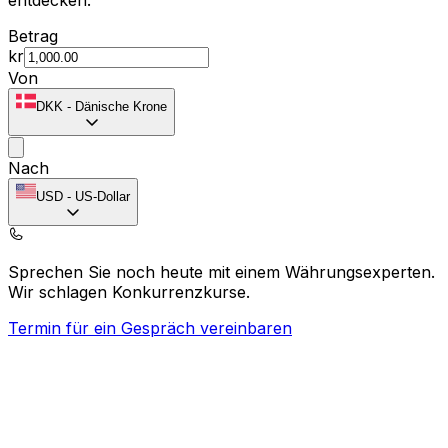
Betrag
kr
Von
DKK
-
Dänische Krone
Nach
USD
-
US-Dollar
Sprechen Sie noch heute mit einem Währungsexperten.
Wir schlagen Konkurrenzkurse.
Termin für ein Gespräch vereinbaren