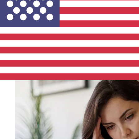
Die Lieferzeiten für internationale Überweisungen mit
National Bank of Denmark von Dänemark bis Vereinigte
Staaten variieren je nach Zahlungsmethode und
Transaktionszeit. In der Regel dauern internationale
Banküberweisungen 1 bis 5 Werktage. Faktoren wie
Feiertage und Sicherheitskontrollen können ebenfalls
die Zustellung beeinflussen. Überprüfen Sie Danmarks
NationalbankStichtagszeiten, um Verzögerungen zu
vermeiden.