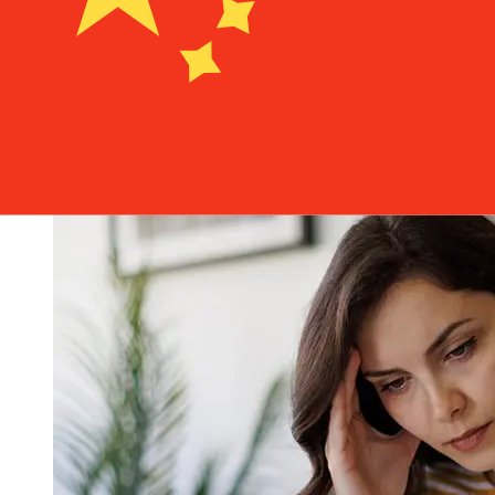
je nach Zahlungsmethode und Transaktionszeit. In der
Regel dauern internationale Banküberweisungen 1 bis 5
Werktage. Faktoren wie Feiertage und
Sicherheitskontrollen können ebenfalls die Zustellung
beeinflussen. Überprüfen Sie Barclays
BankStichtagszeiten, um Verzögerungen zu vermeiden.