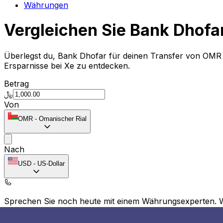
Währungen
Vergleichen Sie Bank Dhof
Überlegst du, Bank Dhofar für deinen Transfer von OM
Ersparnisse bei Xe zu entdecken.
Betrag
﷼
Von
OMR
-
Omanischer Rial
Nach
USD
-
US-Dollar
Sprechen Sie noch heute mit einem Währungsexperten.
Termin für ein Gespräch vereinbaren