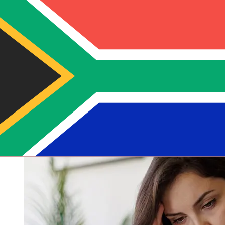
Die Lieferzeiten für internationale Überweisungen mit
Banco Internacional Ecuador von Vereinigte Staaten bis
Südafrika variieren je nach Zahlungsmethode und
Transaktionszeit. In der Regel dauern internationale
Banküberweisungen 1 bis 5 Werktage. Faktoren wie
Feiertage und Sicherheitskontrollen können ebenfalls
die Zustellung beeinflussen. Überprüfen Sie Banco
Internacional EcuadorStichtagszeiten, um
Verzögerungen zu vermeiden.