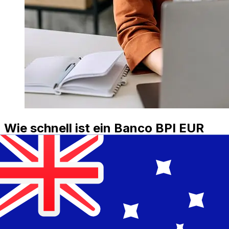
Wie schnell ist ein Banco BPI EUR
AUD Transfer?
Die Lieferzeiten für internationale Überweisungen mit
Banco BPI von Euro-Mitgliedsländer bis Australien
variieren je nach Zahlungsmethode und
Transaktionszeit. In der Regel dauern internationale
Banküberweisungen 1 bis 5 Werktage. Faktoren wie
Feiertage und Sicherheitskontrollen können ebenfalls
die Zustellung beeinflussen. Überprüfen Sie Banco BPI